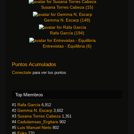
Susana Torres Cabeza
(
15
)
Gemma N. Escarp
(
148
)
Rafa García
(
194
)
Entrevistas - Equilibria
(
6
)
Puntos Acumulados
Conectate
para ver tus puntos.
Top Miembros
Rafa García
#1
6,912
Gemma N. Escarp
#2
3,602
Susana Torres Cabeza
#3
1,351
Cadulamsas_Ergitare
#4
902
Luis Manuel Nieto
#5
802
Erika
#6
770