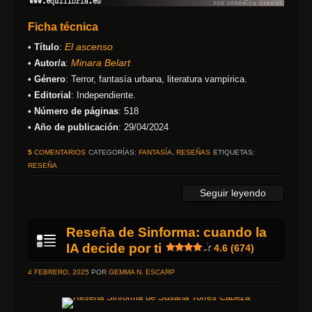
Ficha técnica
El ascenso
•
Título
:
Minara Belart
•
Autor/a
:
•
Género
: Terror, fantasía urbana, literatura vampírica.
•
Editorial
: Independiente.
•
Número de páginas
: 518
•
Año de publicación
: 29/04/2024
5
COMENTARIOS
CATEGORÍAS:
FANTASÍA
,
RESEÑAS
ETIQUETAS:
RESEÑA
Seguir leyendo
Reseña de Sinforma: cuando la
IA decide por ti
4.6 (674)
4 FEBRERO, 2025
POR
GEMMA N. ESCARP