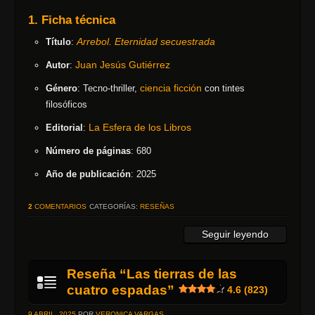
1. Ficha técnica
Arrebol. Eternidad secuestrada
Título
:
Juan Jesús Gutiérrez
Autor
:
ciencia ficción
Género
: Tecno-thriller,
con tintes
filosóficos
La Esfera de los Libros
Editorial
:
Número de páginas
: 680
Año de publicación
: 2025
2
COMENTARIOS
CATEGORÍAS:
RESEÑAS
Seguir leyendo
Reseña “Las tierras de las
cuatro espadas”
4.6 (823)
9 ABRIL, 2025
POR
VERONICA VARGAS