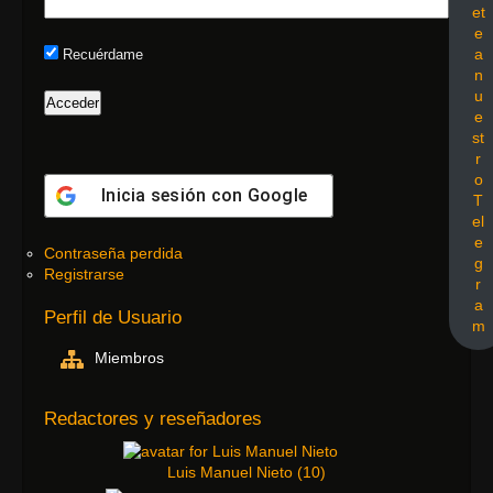
et
e
a
Recuérdame
n
u
e
st
r
o
Inicia sesión con
Google
T
el
e
Contraseña perdida
g
Registrarse
r
a
Perfil de Usuario
m
Miembros
Redactores y reseñadores
Luis Manuel Nieto
(
10
)