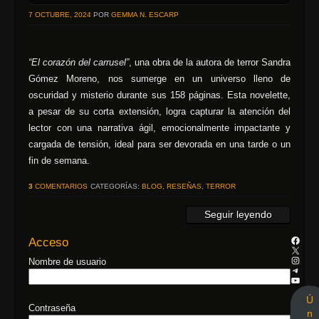
7 OCTUBRE, 2024
POR
GEMMA N. ESCARP
“El corazón del carrusel”
, una obra de la autora de terror Sandra
Gómez Moreno, nos sumerge en un universo lleno de
oscuridad y misterio durante sus 158 páginas. Esta novelette,
a pesar de su corta extensión, logra capturar la atención del
lector con una narrativa ágil, emocionalmente impactante y
cargada de tensión, ideal para ser devorada en una tarde o un
fin de semana.
3
COMENTARIOS
CATEGORÍAS:
BLOG
,
RESEÑAS
,
TERROR
Seguir leyendo
Acceso
Nombre de usuario
Ú
Contraseña
n