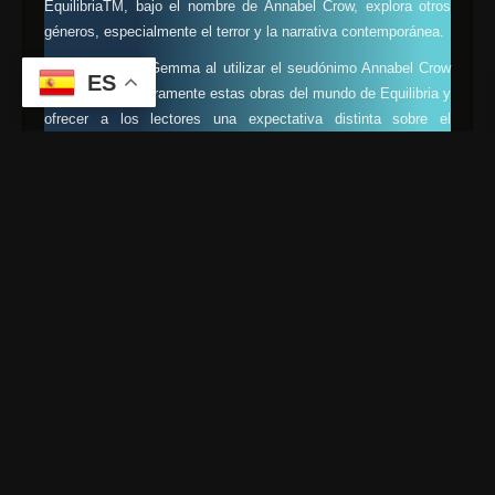
EquilibriaTM, bajo el nombre de Annabel Crow, explora otros
géneros, especialmente el terror y la narrativa contemporánea.
La intención de Gemma al utilizar el seudónimo Annabel Crow
ES
es diferenciar claramente estas obras del mundo de Equilibria y
ofrecer a los lectores una expectativa distinta sobre el
contenido y el tono de sus escritos. Bajo este nombre, trata de
ganar reconocimiento en el género de terror por su estilo
atmosférico y profundo.
Hasta ahora, Crow ha publicado una colección de poemas de
terror que han sido recibidas positivamente, destacando por su
capacidad de entrelazar la intriga con temas psicológicos
profundos.