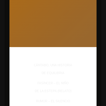
Heading mauris blandit aliquet elit
CÁNTABO, UNA HISTORIA
DE EQUILIBRIA
FASÍNCER – EL NIÑO
DE LA ESTEPA (RELATO)
RUMOR – EL SILENCIO