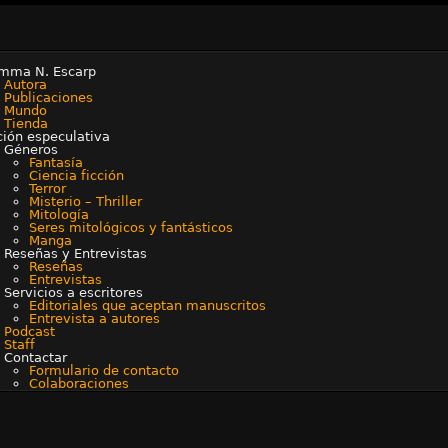
mma N. Escarp
Autora
Publicaciones
Mundo
Tienda
ción especulativa
Géneros
Fantasía
Ciencia ficción
Terror
Misterio – Thriller
Mitología
Seres mitológicos y fantásticos
Manga
Reseñas y Entrevistas
Reseñas
Entrevistas
Servicios a escritores
Editoriales que aceptan manuscritos
Entrevista a autores
Podcast
Staff
Contactar
Formulario de contacto
Colaboraciones