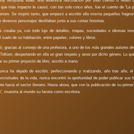
uy temprana edad, una auténtica fascinación por todo cuento o relato q
l que más impacto le causó, con tan solo cinco años, fue el cuento de “La p
ersen. Se inspiró tanto, que empezó a escribir ella misma pequeños fragme
e diversos personajes desfilaban junto a sus cortas historias.
s creaba ya, con todo lujo de detalles, mapas, sociedades e idiomas in
 suelo de su habitación, entre papeles, colores y libros.
ó, gracias al consejo de una profesora, a uno de los más grandes autores de l
Tolkien, despertando en ella un gran respeto y amor por dicho género. Lo qu
 su primer proyecto de libro, escrito a mano.
nca ha dejado de escribir, perfeccionando y matizando, año tras año, el
 vicisitudes de la vida, nunca encontró la oportunidad de poder publicar sus 
e hacia el sector literario. Hasta ahora, que con la publicación de su primer
ia”, muestra al mundo su faceta como escritora.