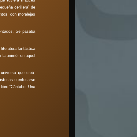
ue tuviera matices
equeña cerillera” de
ntos, con moralejas
ventados. Se pasaba
iteratura fantástica
e la animó, en aquel
 universo que creó:
historias o enfocarse
 libro “Cántabo. Una