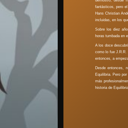
demostró, desde m
fantásticos, pero e
Hans Christian And
incluidas, en los qu
Sobre los diez año
horas tumbada en el
A los doce descubri
como lo fue J.R.R. 
entonces, a empezar
Desde entonces, nu
Equilibria. Pero por
más profesionalment
historia de Equilibr