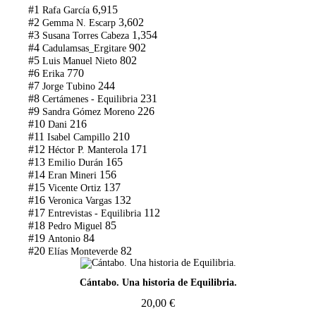
#1
6,915
Rafa García
#2
3,602
Gemma N. Escarp
#3
1,354
Susana Torres Cabeza
#4
902
Cadulamsas_Ergitare
#5
802
Luis Manuel Nieto
#6
770
Erika
#7
244
Jorge Tubino
#8
231
Certámenes - Equilibria
#9
226
Sandra Gómez Moreno
#10
216
Dani
#11
210
Isabel Campillo
#12
171
Héctor P. Manterola
#13
165
Emilio Durán
#14
156
Eran Mineri
#15
137
Vicente Ortiz
#16
132
Veronica Vargas
#17
112
Entrevistas - Equilibria
#18
85
Pedro Miguel
#19
84
Antonio
#20
82
Elías Monteverde
Cántabo. Una historia de Equilibria.
20,00
€