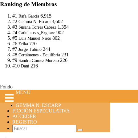
Ranking de Miembros
#1
6,915
Rafa García
#2
3,602
Gemma N. Escarp
#3
1,354
Susana Torres Cabeza
#4
902
Cadulamsas_Ergitare
#5
802
Luis Manuel Nieto
#6
770
Erika
#7
244
Jorge Tubino
#8
231
Certámenes - Equilibria
#9
226
Sandra Gómez Moreno
#10
216
Dani
Fondo
MENU
GEMMA N. ESCARP
FICCIÓN ESPECULATIVA
ACCEDER
REGISTRO