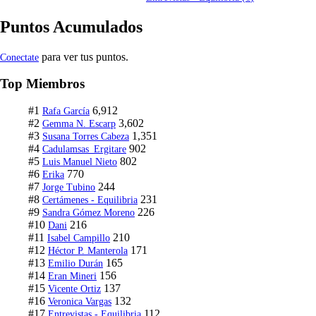
Puntos Acumulados
para ver tus puntos.
Conectate
Top Miembros
#1
6,912
Rafa García
#2
3,602
Gemma N. Escarp
#3
1,351
Susana Torres Cabeza
#4
902
Cadulamsas_Ergitare
#5
802
Luis Manuel Nieto
#6
770
Erika
#7
244
Jorge Tubino
#8
231
Certámenes - Equilibria
#9
226
Sandra Gómez Moreno
#10
216
Dani
#11
210
Isabel Campillo
#12
171
Héctor P. Manterola
#13
165
Emilio Durán
#14
156
Eran Mineri
#15
137
Vicente Ortiz
#16
132
Veronica Vargas
#17
112
Entrevistas - Equilibria