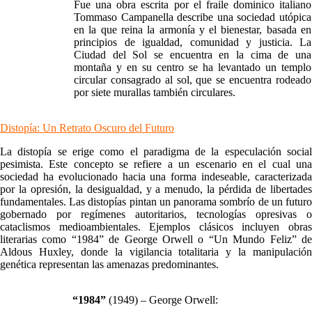
Fue una obra escrita por el fraile dominico italiano
Tommaso Campanella describe una sociedad utópica
en la que reina la armonía y el bienestar, basada en
principios de igualdad, comunidad y justicia. La
Ciudad del Sol se encuentra en la cima de una
montaña y en su centro se ha levantado un templo
circular consagrado al sol, que se encuentra rodeado
por siete murallas también circulares.
Distopía: Un Retrato Oscuro del Futuro
La distopía se erige como el paradigma de la especulación social
pesimista. Este concepto se refiere a un escenario en el cual una
sociedad ha evolucionado hacia una forma indeseable, caracterizada
por la opresión, la desigualdad, y a menudo, la pérdida de libertades
fundamentales. Las distopías pintan un panorama sombrío de un futuro
gobernado por regímenes autoritarios, tecnologías opresivas o
cataclismos medioambientales. Ejemplos clásicos incluyen obras
literarias como “1984” de George Orwell o “Un Mundo Feliz” de
Aldous Huxley, donde la vigilancia totalitaria y la manipulación
genética representan las amenazas predominantes.
“1984”
(1949) – George Orwell: