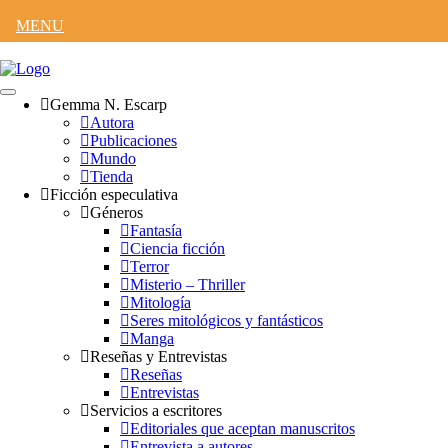
MENU
Gemma N. Escarp
Autora
Publicaciones
Mundo
Tienda
Ficción especulativa
Géneros
Fantasía
Ciencia ficción
Terror
Misterio – Thriller
Mitología
Seres mitológicos y fantásticos
Manga
Reseñas y Entrevistas
Reseñas
Entrevistas
Servicios a escritores
Editoriales que aceptan manuscritos
Entrevista a autores