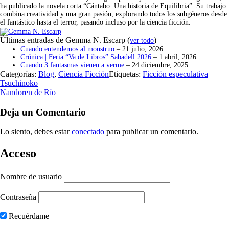
ha publicado la novela corta “Cántabo. Una historia de Equilibria”. Su trabajo
combina creatividad y una gran pasión, explorando todos los subgéneros desde
el fantástico hasta el terror, pasando incluso por la ciencia ficción.
Últimas entradas de Gemma N. Escarp
(
)
ver todo
Cuando entendemos al monstruo
– 21 julio, 2026
Crónica | Feria “Va de Libros” Sabadell 2026
– 1 abril, 2026
Cuando 3 fantasmas vienen a verme
– 24 diciembre, 2025
Categorías:
Blog
,
Ciencia Ficción
Etiquetas:
Ficción especulativa
Tsuchinoko
Nandoren de Río
Deja un Comentario
Lo siento, debes estar
conectado
para publicar un comentario.
Acceso
Nombre de usuario
Contraseña
Recuérdame