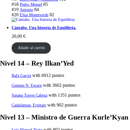
#18
85
Pedro Miguel
#19
84
Antonio
#20
82
Elías Monteverde
Cántabo. Una historia de Equilibria.
20,00
€
Añadir al carrito
Nivel 14 – Rey Ilkan’Yed
with 6912 puntos
Rafa García
with 3602 puntos
Gemma N. Escarp
with 1351 puntos
Susana Torres Cabeza
with 902 puntos
Cadulamsas_Ergitare
Nivel 13 – Ministro de Guerra Kurle’Kyan
with 802 puntos
Luis Manuel Nieto