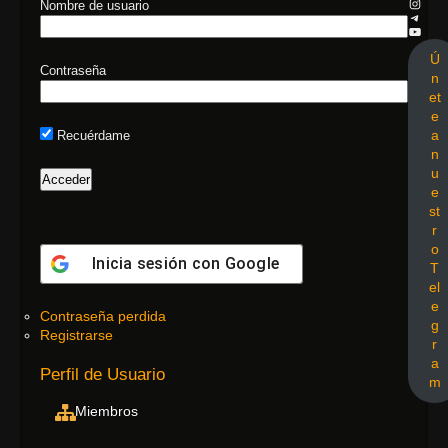
Nombre de usuario
Ú
Contraseña
n
et
e
a
Recuérdame
n
u
e
st
r
o
Inicia sesión con
Google
T
el
e
Contraseña perdida
g
Registrarse
r
a
Perfil de Usuario
m
Miembros