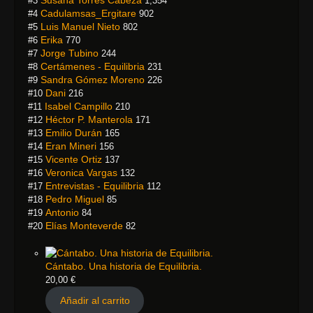
#3
1,354
Cadulamsas_Ergitare
#4
902
Luis Manuel Nieto
#5
802
Erika
#6
770
Jorge Tubino
#7
244
Certámenes - Equilibria
#8
231
Sandra Gómez Moreno
#9
226
Dani
#10
216
Isabel Campillo
#11
210
Héctor P. Manterola
#12
171
Emilio Durán
#13
165
Eran Mineri
#14
156
Vicente Ortiz
#15
137
Veronica Vargas
#16
132
Entrevistas - Equilibria
#17
112
Pedro Miguel
#18
85
Antonio
#19
84
Elías Monteverde
#20
82
Cántabo. Una historia de Equilibria.
20,00
€
Añadir al carrito