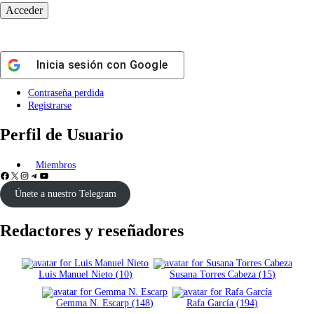
Inicia sesión con
Google
Contraseña perdida
Registrarse
Perfil de Usuario
Miembros
Facebook
X
Instagram
Telegram
YouTube
Únete a nuestro Telegram
Redactores y reseñadores
Luis Manuel Nieto
(
10
)
Susana Torres Cabeza
(
15
)
Gemma N. Escarp
(
148
)
Rafa García
(
194
)