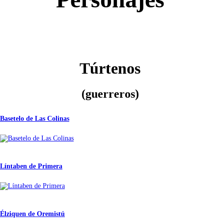
Túrtenos
(guerreros)
Basetelo de Las Colinas
Líntaben de Primera
Élziquen de Oremistú