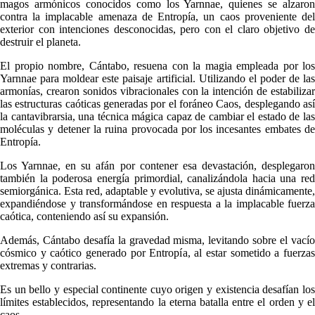
magos armónicos conocidos como los Yarnnae, quienes se alzaron
contra la implacable amenaza de Entropía, un caos proveniente del
exterior con intenciones desconocidas, pero con el claro objetivo de
destruir el planeta.
El propio nombre, Cántabo, resuena con la magia empleada por los
Yarnnae para moldear este paisaje artificial. Utilizando el poder de las
armonías, crearon sonidos vibracionales con la intención de estabilizar
las estructuras caóticas generadas por el foráneo Caos, desplegando así
la cantavibrarsia, una técnica mágica capaz de cambiar el estado de las
moléculas y detener la ruina provocada por los incesantes embates de
Entropía.
Los Yarnnae, en su afán por contener esa devastación, desplegaron
también la poderosa energía primordial, canalizándola hacia una red
semiorgánica. Esta red, adaptable y evolutiva, se ajusta dinámicamente,
expandiéndose y transformándose en respuesta a la implacable fuerza
caótica, conteniendo así su expansión.
Además, Cántabo desafía la gravedad misma, levitando sobre el vacío
cósmico y caótico generado por Entropía, al estar sometido a fuerzas
extremas y contrarias.
Es un bello y especial continente cuyo origen y existencia desafían los
límites establecidos, representando la eterna batalla entre el orden y el
caos.