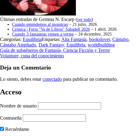
Últimas entradas de Gemma N. Escarp
(
)
ver todo
Cuando entendemos al monstruo
– 21 julio, 2026
Crónica | Feria “Va de Libros” Sabadell 2026
– 1 abril, 2026
Cuando 3 fantasmas vienen a verme
– 24 diciembre, 2025
Categorías:
Equilibria
Etiquetas:
Alta Fantasía
,
bookslover
,
Cántabo
,
Cántabo Ampliado
,
Dark Fantasy
,
Equilibria
,
worldbuilding
Guía de subgéneros de Fantasía, Ciencia Ficción y Terror
Volanture, cuna del conocimiento
Deja un Comentario
Lo siento, debes estar
conectado
para publicar un comentario.
Acceso
Nombre de usuario
Contraseña
Recuérdame