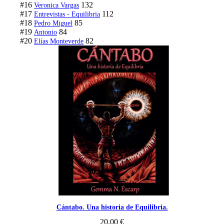
#16
132
Veronica Vargas
#17
112
Entrevistas - Equilibria
#18
85
Pedro Miguel
#19
84
Antonio
#20
82
Elías Monteverde
Cántabo. Una historia de Equilibria.
20,00
€