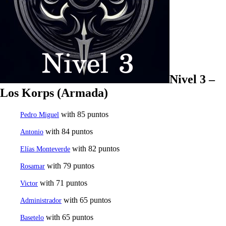
Nivel 3 –
Los Korps (Armada)
with 85 puntos
Pedro Miguel
with 84 puntos
Antonio
with 82 puntos
Elías Monteverde
with 79 puntos
Rosamar
with 71 puntos
Victor
with 65 puntos
Administrador
with 65 puntos
Basetelo