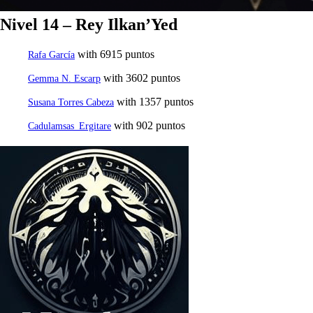
Nivel 14 – Rey Ilkan’Yed
with 6915 puntos
Rafa García
with 3602 puntos
Gemma N. Escarp
with 1357 puntos
Susana Torres Cabeza
with 902 puntos
Cadulamsas_Ergitare