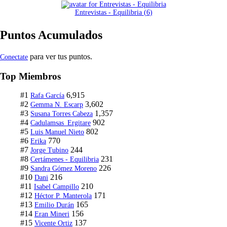
Entrevistas - Equilibria
(
6
)
Puntos Acumulados
para ver tus puntos.
Conectate
Top Miembros
#1
6,915
Rafa García
#2
3,602
Gemma N. Escarp
#3
1,357
Susana Torres Cabeza
#4
902
Cadulamsas_Ergitare
#5
802
Luis Manuel Nieto
#6
770
Erika
#7
244
Jorge Tubino
#8
231
Certámenes - Equilibria
#9
226
Sandra Gómez Moreno
#10
216
Dani
#11
210
Isabel Campillo
#12
171
Héctor P. Manterola
#13
165
Emilio Durán
#14
156
Eran Mineri
#15
137
Vicente Ortiz