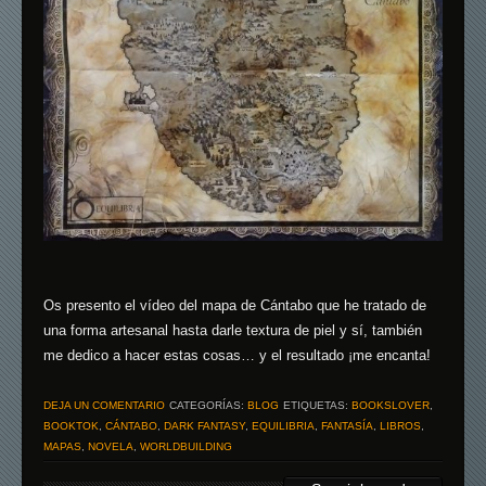
Os presento el vídeo del mapa de Cántabo que he tratado de
una forma artesanal hasta darle textura de piel y sí, también
me dedico a hacer estas cosas… y el resultado ¡me encanta!
DEJA UN COMENTARIO
CATEGORÍAS:
BLOG
ETIQUETAS:
BOOKSLOVER
,
BOOKTOK
,
CÁNTABO
,
DARK FANTASY
,
EQUILIBRIA
,
FANTASÍA
,
LIBROS
,
MAPAS
,
NOVELA
,
WORLDBUILDING