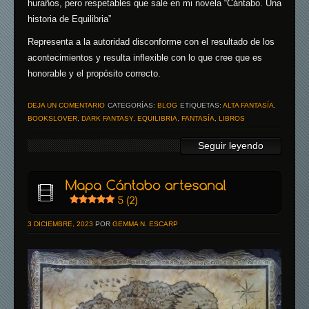
huraños, pero respetables que sale en mi novela “Cántabo. Una
historia de Equilibria”
Representa a la autoridad disconforme con el resultado de los
acontecimientos y resulta inflexible con lo que cree que es
honorable y el propósito correcto.
DEJA UN COMENTARIO
CATEGORÍAS:
BLOG
ETIQUETAS:
ALTA FANTASÍA
,
BOOKSLOVER
,
DARK FANTASY
,
EQUILIBRIA
,
FANTASÍA
,
LIBROS
Seguir leyendo
3 DICIEMBRE, 2023
POR
GEMMA N. ESCARP