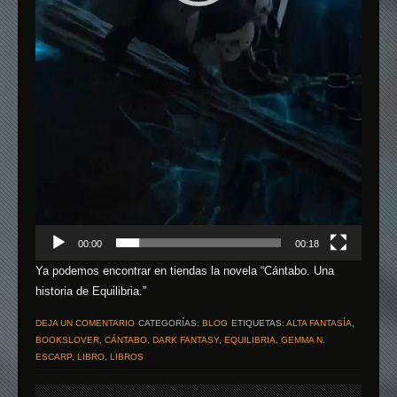
00:00
00:18
Ya podemos encontrar en tiendas la novela “Cántabo. Una
historia de Equilibria.”
DEJA UN COMENTARIO
CATEGORÍAS:
BLOG
ETIQUETAS:
ALTA FANTASÍA
,
BOOKSLOVER
,
CÁNTABO
,
DARK FANTASY
,
EQUILIBRIA
,
GEMMA N.
ESCARP
,
LIBRO
,
LIBROS