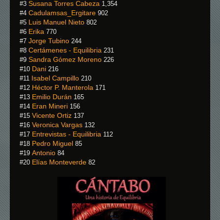
Susana Torres Cabeza
#3
1,354
Cadulamsas_Ergitare
#4
902
Luis Manuel Nieto
#5
802
Erika
#6
770
Jorge Tubino
#7
244
Certámenes - Equilibria
#8
231
Sandra Gómez Moreno
#9
226
Dani
#10
216
Isabel Campillo
#11
210
Héctor P. Manterola
#12
171
Emilio Durán
#13
165
Eran Mineri
#14
156
Vicente Ortiz
#15
137
Veronica Vargas
#16
132
Entrevistas - Equilibria
#17
112
Pedro Miguel
#18
85
Antonio
#19
84
Elías Monteverde
#20
82