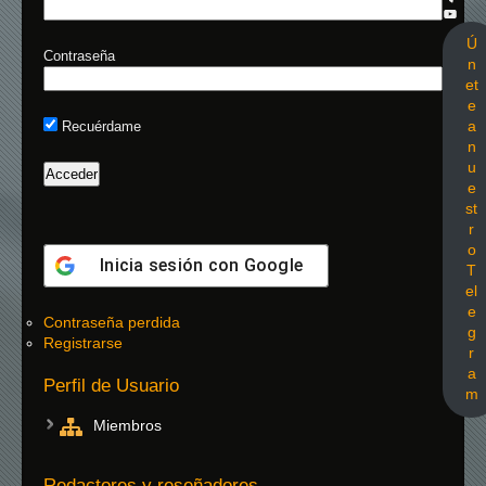
Ú
Contraseña
n
et
e
a
Recuérdame
n
u
e
st
r
o
Inicia sesión con
Google
T
el
e
Contraseña perdida
g
Registrarse
r
a
Perfil de Usuario
m
Miembros
Redactores y reseñadores