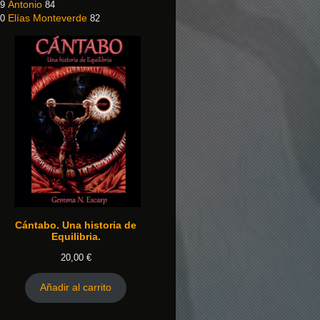
Antonio
9
84
Elías Monteverde
0
82
Cántabo. Una historia de
Equilibria.
20,00
€
Añadir al carrito