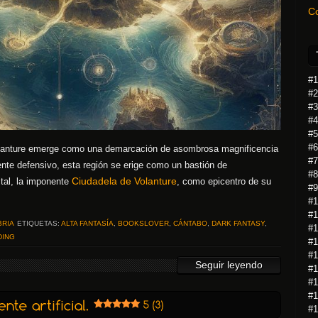
C
#1
#2
#3
#4
#5
#6
olanture emerge como una demarcación de asombrosa magnificencia
#7
nente defensivo, esta región se erige como un bastión de
#8
Ciudadela de Volanture
tal, la imponente
, como epicentro de su
#9
#1
#1
BRIA
ETIQUETAS:
ALTA FANTASÍA
,
BOOKSLOVER
,
CÁNTABO
,
DARK FANTASY
,
#1
DING
#1
#1
Seguir leyendo
#1
#1
#1
#1