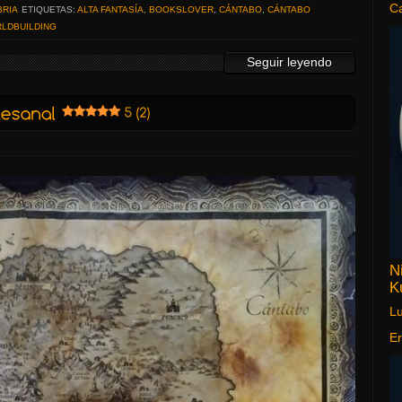
C
BRIA
ETIQUETAS:
ALTA FANTASÍA
,
BOOKSLOVER
,
CÁNTABO
,
CÁNTABO
LDBUILDING
Seguir leyendo
N
K
Lu
Er