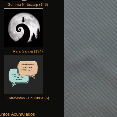
Gemma N. Escarp
(
148
)
Rafa García
(
194
)
Entrevistas - Equilibria
(
6
)
untos Acumulados