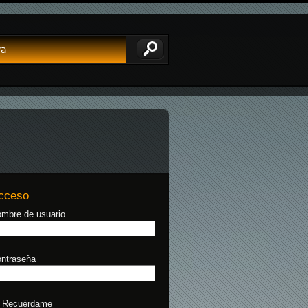
va
cceso
mbre de usuario
ntraseña
Recuérdame