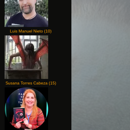
Luis Manuel Nieto
(
10
)
Susana Torres Cabeza
(
15
)