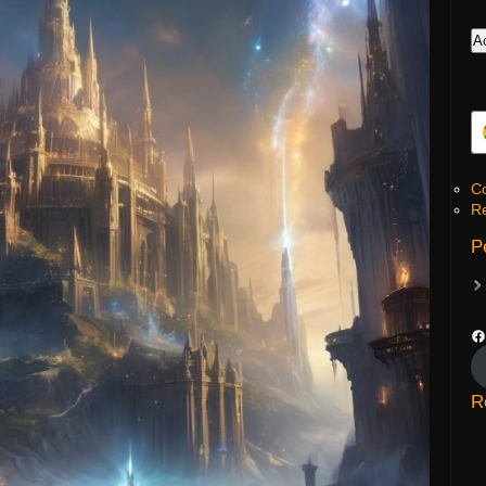
Co
Re
P
R