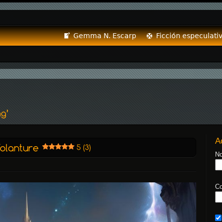
Gemma N. Escarp
Ficción especulati
A
No
Co