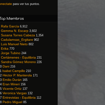
onectate
para ver tus puntos.
Rafa García
6,912
Gemma N. Escarp
3,602
Susana Torres Cabeza
1,354
Cadulamsas_Ergitare
902
Luis Manuel Nieto
802
Erika
770
Jorge Tubino
244
Certámenes - Equilibria
231
Sandra Gómez Moreno
226
Dani
0
216
Isabel Campillo
1
210
Héctor P. Manterola
2
171
Emilio Durán
3
165
Eran Mineri
4
156
Vicente Ortiz
5
137
Veronica Vargas
6
132
Entrevistas - Equilibria
7
112
Pedro Miguel
8
85