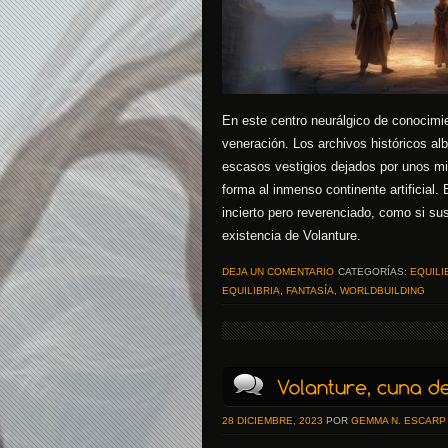
En este centro neurálgico de conocimie
veneración. Los archivos históricos alb
escasos vestigios dejados por unos mi
forma al inmenso continente artificial.
incierto pero reverenciado, como si su
existencia de Volanture.
DEJA UN COMENTARIO
CATEGORÍAS:
EQUILI
EQUILIBRIA
,
FANTASÍA
,
WORLDBUILDING
28 DICIEMBRE, 2023
POR
GEMMA N. ESCARP