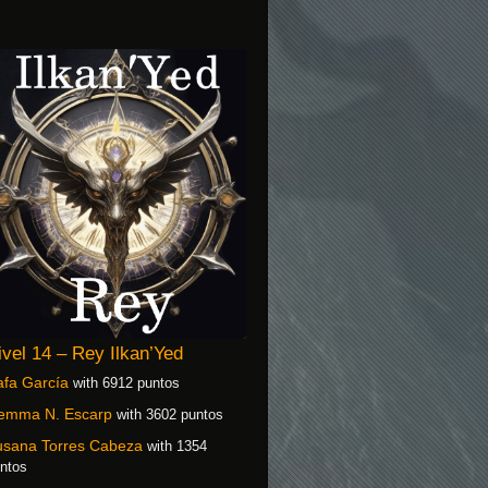
ivel 14 – Rey Ilkan’Yed
fa García
with 6912 puntos
emma N. Escarp
with 3602 puntos
usana Torres Cabeza
with 1354
ntos