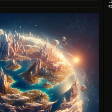
#1
#2