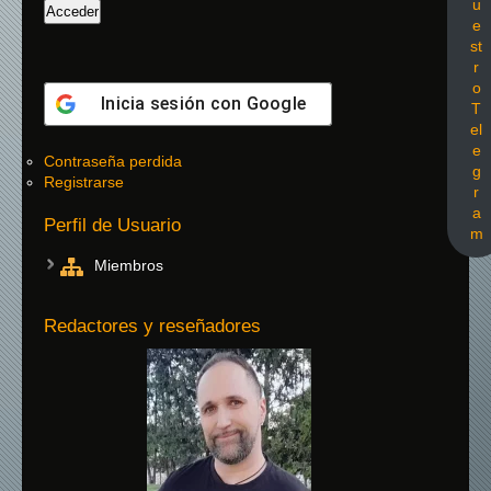
u
e
st
r
o
Inicia sesión con
Google
T
el
e
Contraseña perdida
g
Registrarse
r
a
Perfil de Usuario
m
Miembros
Redactores y reseñadores