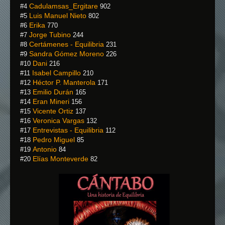
Cadulamsas_Ergitare
#4
902
Luis Manuel Nieto
#5
802
Erika
#6
770
Jorge Tubino
#7
244
Certámenes - Equilibria
#8
231
Sandra Gómez Moreno
#9
226
Dani
#10
216
Isabel Campillo
#11
210
Héctor P. Manterola
#12
171
Emilio Durán
#13
165
Eran Mineri
#14
156
Vicente Ortiz
#15
137
Veronica Vargas
#16
132
Entrevistas - Equilibria
#17
112
Pedro Miguel
#18
85
Antonio
#19
84
Elías Monteverde
#20
82