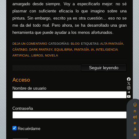
amargado desde siempre. Voy a especificarlo mejor: no sé
plasmar con suficiente eficacia lo que imagino sobre una
pintura. Sin embargo, escrito ya es otra cuestión… eso no se
me da del todo mal. Pero ahora, se ha desarrollado una gran
herramienta que puede ayudar a los menos afortunados.
DEJA UN COMENTARIO
CATEGORÍAS:
BLOG
ETIQUETAS:
ALTA FANTASÍA
,
CÁNTABO
,
DARK FANTASY
,
EQUILIBRIA
,
FANTASÍA
,
IA
,
INTELIGENCIA
ARTIFICIAL
,
LIBROS
,
NOVELA
Seguir leyendo
Acceso
Nombre de usuario
Ú
Contraseña
n
et
e
a
Recuérdame
n