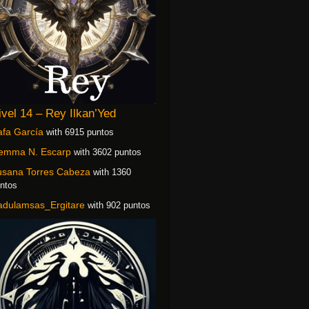
ivel 14 – Rey Ilkan’Yed
fa García
with 6915 puntos
emma N. Escarp
with 3602 puntos
usana Torres Cabeza
with 1360
ntos
adulamsas_Ergitare
with 902 puntos