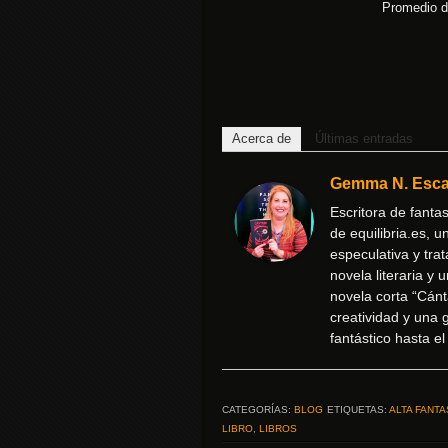
Promedio d
Acerca de
Últimas entradas
Gemma N. Esca
Escritora de fantas
de equilibria.es, u
especulativa y tra
novela literaria y
novela corta “Cánt
creatividad y una 
fantástico hasta el
CATEGORÍAS:
BLOG
ETIQUETAS:
ALTA FANTA
LIBRO
,
LIBROS