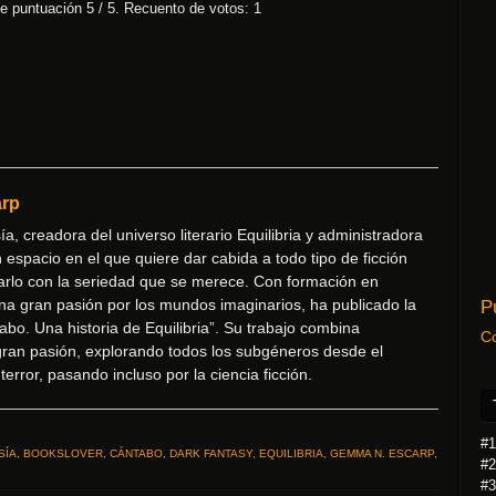
e puntuación
5
/ 5. Recuento de votos:
1
rp
ía, creadora del universo literario Equilibria y administradora
n espacio en el que quiere dar cabida a todo tipo de ficción
tarlo con la seriedad que se merece. Con formación en
 una gran pasión por los mundos imaginarios, ha publicado la
P
abo. Una historia de Equilibria”. Su trabajo combina
C
gran pasión, explorando todos los subgéneros desde el
 terror, pasando incluso por la ciencia ficción.
#1
SÍA
,
BOOKSLOVER
,
CÁNTABO
,
DARK FANTASY
,
EQUILIBRIA
,
GEMMA N. ESCARP
,
#2
#3