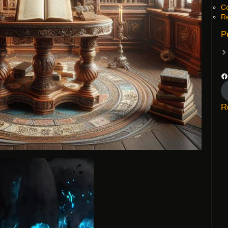
Co
Re
P
R