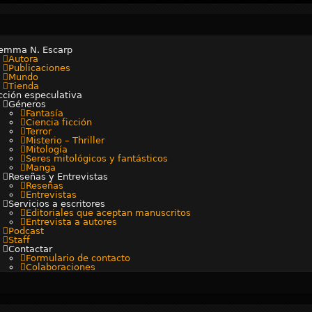
emma N. Escarp
Autora
Publicaciones
Mundo
Tienda
icción especulativa
Géneros
Fantasía
Ciencia ficción
Terror
Misterio – Thriller
Mitología
Seres mitológicos y fantásticos
Manga
Reseñas y Entrevistas
Reseñas
Entrevistas
Servicios a escritores
Editoriales que aceptan manuscritos
Entrevista a autores
Podcast
Staff
Contactar
Formulario de contacto
Colaboraciones