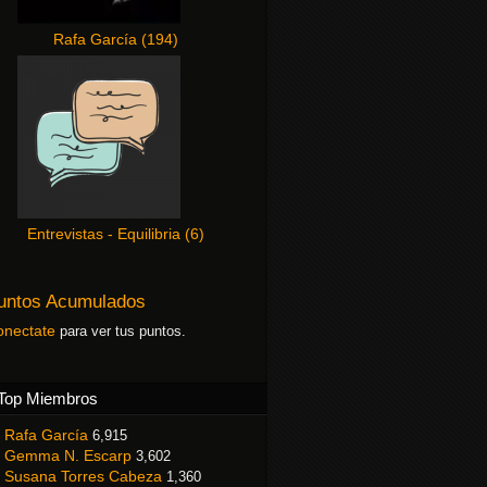
Rafa García
(
194
)
Entrevistas - Equilibria
(
6
)
untos Acumulados
onectate
para ver tus puntos.
Top Miembros
Rafa García
6,915
Gemma N. Escarp
3,602
Susana Torres Cabeza
1,360