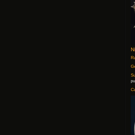
N
Ra
G
S
pu
C