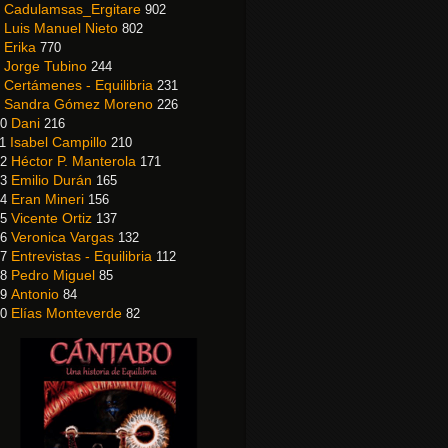
Cadulamsas_Ergitare
902
Luis Manuel Nieto
802
Erika
770
Jorge Tubino
244
Certámenes - Equilibria
231
Sandra Gómez Moreno
226
Dani
0
216
Isabel Campillo
1
210
Héctor P. Manterola
2
171
Emilio Durán
3
165
Eran Mineri
4
156
Vicente Ortiz
5
137
Veronica Vargas
6
132
Entrevistas - Equilibria
7
112
Pedro Miguel
8
85
Antonio
9
84
Elías Monteverde
0
82