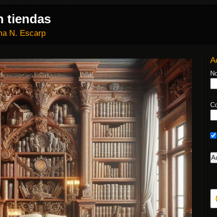
n tiendas
a N. Escarp
A
No
Co