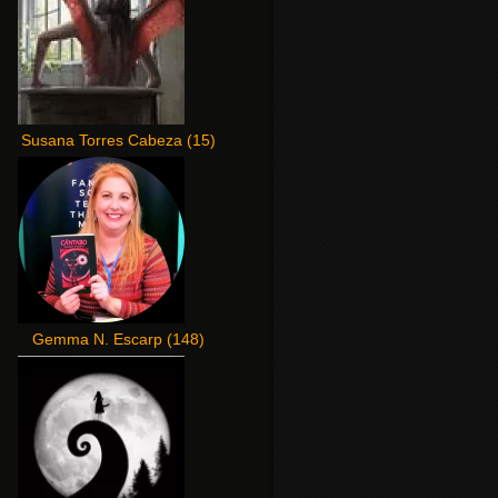
Susana Torres Cabeza
(
15
)
Gemma N. Escarp
(
148
)