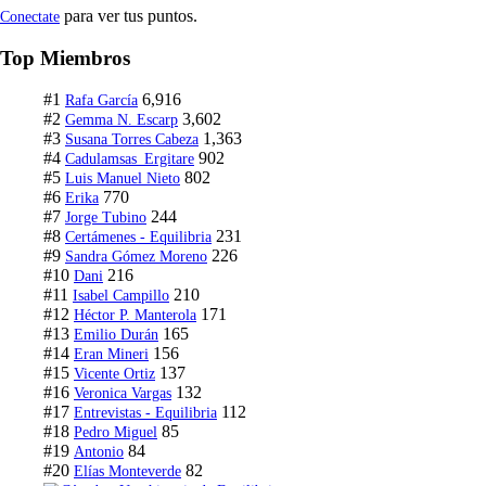
para ver tus puntos.
Conectate
Top Miembros
#1
6,916
Rafa García
#2
3,602
Gemma N. Escarp
#3
1,363
Susana Torres Cabeza
#4
902
Cadulamsas_Ergitare
#5
802
Luis Manuel Nieto
#6
770
Erika
#7
244
Jorge Tubino
#8
231
Certámenes - Equilibria
#9
226
Sandra Gómez Moreno
#10
216
Dani
#11
210
Isabel Campillo
#12
171
Héctor P. Manterola
#13
165
Emilio Durán
#14
156
Eran Mineri
#15
137
Vicente Ortiz
#16
132
Veronica Vargas
#17
112
Entrevistas - Equilibria
#18
85
Pedro Miguel
#19
84
Antonio
#20
82
Elías Monteverde