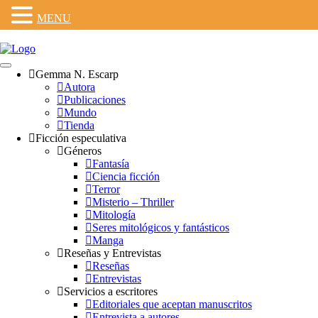
MENU
Gemma N. Escarp
Autora
Publicaciones
Mundo
Tienda
Ficción especulativa
Géneros
Fantasía
Ciencia ficción
Terror
Misterio – Thriller
Mitología
Seres mitológicos y fantásticos
Manga
Reseñas y Entrevistas
Reseñas
Entrevistas
Servicios a escritores
Editoriales que aceptan manuscritos
Entrevista a autores