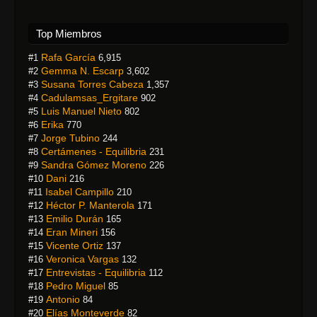
Top Miembros
Rafa García
#1
6,915
Gemma N. Escarp
#2
3,602
Susana Torres Cabeza
#3
1,357
Cadulamsas_Ergitare
#4
902
Luis Manuel Nieto
#5
802
Erika
#6
770
Jorge Tubino
#7
244
Certámenes - Equilibria
#8
231
Sandra Gómez Moreno
#9
226
Dani
#10
216
Isabel Campillo
#11
210
Héctor P. Manterola
#12
171
Emilio Durán
#13
165
Eran Mineri
#14
156
Vicente Ortiz
#15
137
Veronica Vargas
#16
132
Entrevistas - Equilibria
#17
112
Pedro Miguel
#18
85
Antonio
#19
84
Elías Monteverde
#20
82