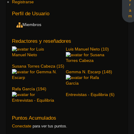
Registrarse
r
a
Perfil de Usuario
m
Miembros
Redactores y reseñadores
Luis Manuel Nieto
(
10
)
Susana Torres Cabeza
(
15
)
Gemma N. Escarp
(
148
)
Rafa García
(
194
)
Entrevistas - Equilibria
(
6
)
Puntos Acumulados
Conectate
para ver tus puntos.