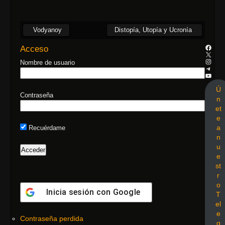
Vodyanoy
Distopía, Utopía y Ucronía
Acceso
Nombre de usuario
Ú
Contraseña
n
et
e
a
Recuérdame
n
u
e
st
r
o
Inicia sesión con
Google
T
el
e
Contraseña perdida
g