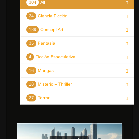
304
All
24
Ciencia Ficción
189
Concept Art
35
Fantasía
4
Ficción Especulativa
16
Mangas
18
Misterio – Thriller
27
Terror