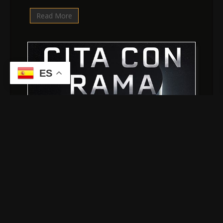
Read More
ES
“Cita Con Rama” De Arthur C. Clarke