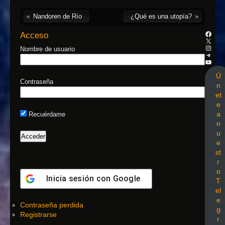
Nandoren de Río
¿Qué es una utopía?
Acceso
Nombre de usuario
Ú
Contraseña
n
et
e
a
Recuérdame
n
u
e
st
r
o
Inicia sesión con
Google
T
el
e
Contraseña perdida
g
Registrarse
r