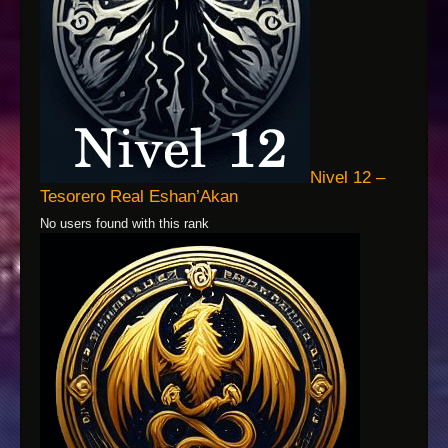
Nivel 12 –
Tesorero Real Eshan’Akan
No users found with this rank