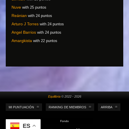
Nuve
with 25 puntos
Reánian
with 24 puntos
Arturo J Torres
with 24 puntos
Angel Barrios
with 24 puntos
Amargkista
with 22 puntos
Equilibria
© 2022 - 2026
MI PUNTUACIÓN
RANKING DE MIEMBROS
ARRIBA
Fondo
ES