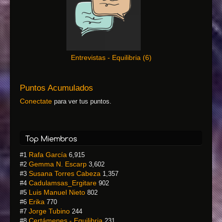
Entrevistas - Equilibria
(
6
)
Puntos Acumulados
Conectate
para ver tus puntos.
Rafa García
#1
6,915
Gemma N. Escarp
#2
3,602
Susana Torres Cabeza
#3
1,357
Cadulamsas_Ergitare
#4
902
Luis Manuel Nieto
#5
802
Erika
#6
770
Jorge Tubino
#7
244
Certámenes - Equilibria
#8
231