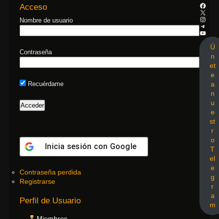
Acceso
Nombre de usuario
Ú
Contraseña
n
et
e
a
Recuérdame
n
u
e
st
r
o
Inicia sesión con
Google
T
el
e
Contraseña perdida
g
Registrarse
r
a
Perfil de Usuario
m
Miembros