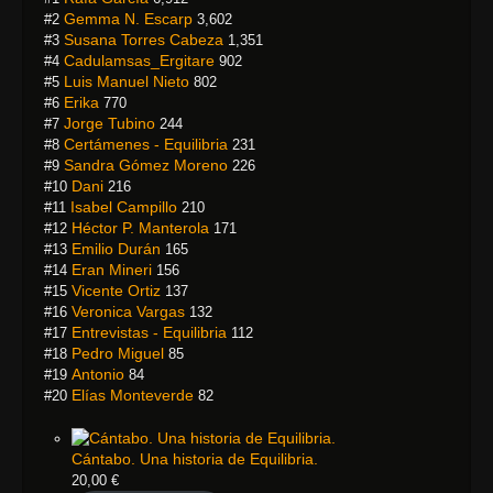
Gemma N. Escarp
#2
3,602
Susana Torres Cabeza
#3
1,351
Cadulamsas_Ergitare
#4
902
Luis Manuel Nieto
#5
802
Erika
#6
770
Jorge Tubino
#7
244
Certámenes - Equilibria
#8
231
Sandra Gómez Moreno
#9
226
Dani
#10
216
Isabel Campillo
#11
210
Héctor P. Manterola
#12
171
Emilio Durán
#13
165
Eran Mineri
#14
156
Vicente Ortiz
#15
137
Veronica Vargas
#16
132
Entrevistas - Equilibria
#17
112
Pedro Miguel
#18
85
Antonio
#19
84
Elías Monteverde
#20
82
Cántabo. Una historia de Equilibria.
20,00
€