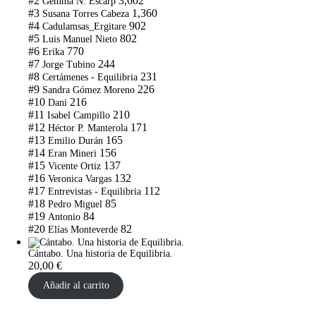
#2
3,602
Gemma N. Escarp
#3
1,360
Susana Torres Cabeza
#4
902
Cadulamsas_Ergitare
#5
802
Luis Manuel Nieto
#6
770
Erika
#7
244
Jorge Tubino
#8
231
Certámenes - Equilibria
#9
226
Sandra Gómez Moreno
#10
216
Dani
#11
210
Isabel Campillo
#12
171
Héctor P. Manterola
#13
165
Emilio Durán
#14
156
Eran Mineri
#15
137
Vicente Ortiz
#16
132
Veronica Vargas
#17
112
Entrevistas - Equilibria
#18
85
Pedro Miguel
#19
84
Antonio
#20
82
Elías Monteverde
Cántabo. Una historia de Equilibria.
20,00
€
Añadir al carrito