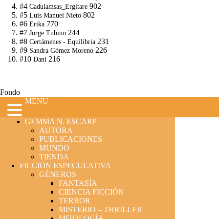
#4
902
Cadulamsas_Ergitare
#5
802
Luis Manuel Nieto
#6
770
Erika
#7
244
Jorge Tubino
#8
231
Certámenes - Equilibria
#9
226
Sandra Gómez Moreno
#10
216
Dani
Fondo
MENU
GEMMA N. ESCARP
AUTORA
PUBLICACIONES
MUNDO
TIENDA
FICCIÓN ESPECULATIVA
GÉNEROS
FANTASÍA
CIENCIA FICCIÓN
TERROR
MISTERIO – THRILLER
MITOLOGÍA