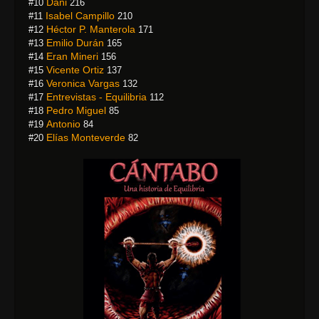
Dani
#10
216
Isabel Campillo
#11
210
Héctor P. Manterola
#12
171
Emilio Durán
#13
165
Eran Mineri
#14
156
Vicente Ortiz
#15
137
Veronica Vargas
#16
132
Entrevistas - Equilibria
#17
112
Pedro Miguel
#18
85
Antonio
#19
84
Elías Monteverde
#20
82