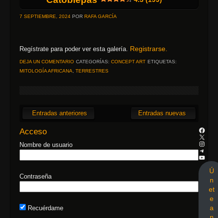
7 SEPTIEMBRE, 2024
POR
RAFA GARCÍA
Registrarse.
Regístrate para poder ver esta galería.
DEJA UN COMENTARIO
CATEGORÍAS:
CONCEPT ART
ETIQUETAS:
MITOLOGÍA AFRICANA
,
TERRESTRES
Entradas anteriores
Entradas nuevas
Acceso
Nombre de usuario
Ú
Contraseña
n
et
e
a
Recuérdame
n