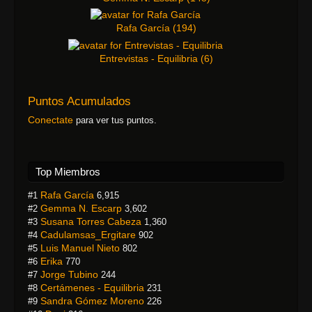
Rafa García
(
194
)
Entrevistas - Equilibria
(
6
)
Puntos Acumulados
Conectate
para ver tus puntos.
Top Miembros
Rafa García
#1
6,915
Gemma N. Escarp
#2
3,602
Susana Torres Cabeza
#3
1,360
Cadulamsas_Ergitare
#4
902
Luis Manuel Nieto
#5
802
Erika
#6
770
Jorge Tubino
#7
244
Certámenes - Equilibria
#8
231
Sandra Gómez Moreno
#9
226