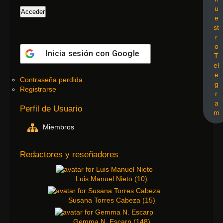
u
e
st
r
o
Inicia sesión con
Google
T
el
e
Contraseña perdida
g
Registrarse
r
a
Perfil de Usuario
m
Miembros
Redactores y reseñadores
Luis Manuel Nieto
(
10
)
Susana Torres Cabeza
(
15
)
Gemma N. Escarp
(
148
)