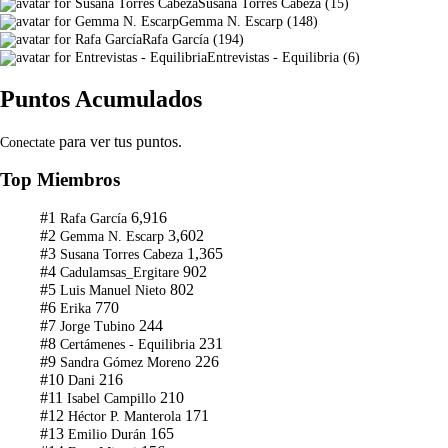
Susana Torres Cabeza
(
15
)
Gemma N. Escarp
(
148
)
Rafa García
(
194
)
Entrevistas - Equilibria
(
6
)
Puntos Acumulados
para ver tus puntos.
Conectate
Top Miembros
#1
6,916
Rafa García
#2
3,602
Gemma N. Escarp
#3
1,365
Susana Torres Cabeza
#4
902
Cadulamsas_Ergitare
#5
802
Luis Manuel Nieto
#6
770
Erika
#7
244
Jorge Tubino
#8
231
Certámenes - Equilibria
#9
226
Sandra Gómez Moreno
#10
216
Dani
#11
210
Isabel Campillo
#12
171
Héctor P. Manterola
#13
165
Emilio Durán