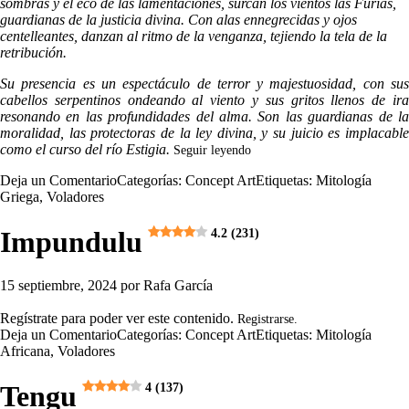
sombras y el eco de las lamentaciones, surcan los vientos las Furias,
guardianas de la justicia divina. Con alas ennegrecidas y ojos
centelleantes, danzan al ritmo de la venganza, tejiendo la tela de la
retribución.
Su presencia es un espectáculo de terror y majestuosidad, con sus
cabellos serpentinos ondeando al viento y sus gritos llenos de ira
resonando en las profundidades del alma. Son las guardianas de la
moralidad, las protectoras de la ley divina, y su juicio es implacable
como el curso del río Estigia.
Seguir leyendo
Deja un Comentario
Categorías:
Concept Art
Etiquetas:
Mitología
Griega
,
Voladores
Impundulu
4.2 (231)
15 septiembre, 2024
por
Rafa García
Regístrate para poder ver este contenido.
Registrarse.
Deja un Comentario
Categorías:
Concept Art
Etiquetas:
Mitología
Africana
,
Voladores
Tengu
4 (137)