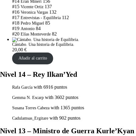
#14
156
Eran Mineri
#15
137
Vicente Ortiz
#16
132
Veronica Vargas
#17
112
Entrevistas - Equilibria
#18
85
Pedro Miguel
#19
84
Antonio
#20
82
Elías Monteverde
Cántabo. Una historia de Equilibria.
20,00
€
Añadir al carrito
Nivel 14 – Rey Ilkan’Yed
with 6916 puntos
Rafa García
with 3602 puntos
Gemma N. Escarp
with 1365 puntos
Susana Torres Cabeza
with 902 puntos
Cadulamsas_Ergitare
Nivel 13 – Ministro de Guerra Kurle’Kyan