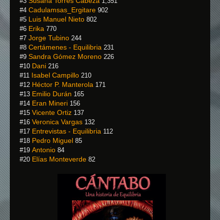
Susana Torres Cabeza
#3
1,351
Cadulamsas_Ergitare
#4
902
Luis Manuel Nieto
#5
802
Erika
#6
770
Jorge Tubino
#7
244
Certámenes - Equilibria
#8
231
Sandra Gómez Moreno
#9
226
Dani
#10
216
Isabel Campillo
#11
210
Héctor P. Manterola
#12
171
Emilio Durán
#13
165
Eran Mineri
#14
156
Vicente Ortiz
#15
137
Veronica Vargas
#16
132
Entrevistas - Equilibria
#17
112
Pedro Miguel
#18
85
Antonio
#19
84
Elías Monteverde
#20
82