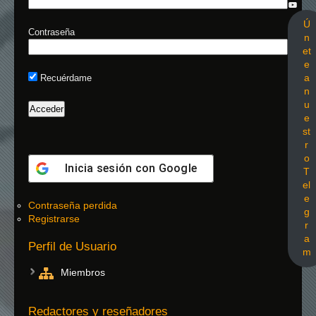
Ú
Contraseña
n
et
e
a
Recuérdame
n
u
e
st
r
o
Inicia sesión con
Google
T
el
e
Contraseña perdida
g
Registrarse
r
a
Perfil de Usuario
m
Miembros
Redactores y reseñadores