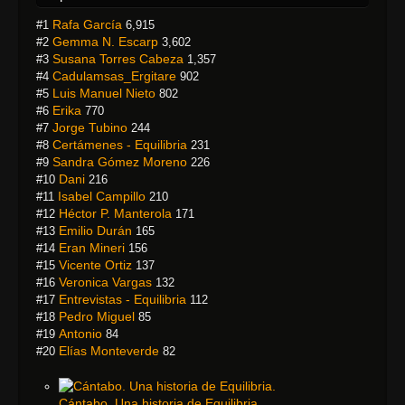
Rafa García
#1
6,915
Gemma N. Escarp
#2
3,602
Susana Torres Cabeza
#3
1,357
Cadulamsas_Ergitare
#4
902
Luis Manuel Nieto
#5
802
Erika
#6
770
Jorge Tubino
#7
244
Certámenes - Equilibria
#8
231
Sandra Gómez Moreno
#9
226
Dani
#10
216
Isabel Campillo
#11
210
Héctor P. Manterola
#12
171
Emilio Durán
#13
165
Eran Mineri
#14
156
Vicente Ortiz
#15
137
Veronica Vargas
#16
132
Entrevistas - Equilibria
#17
112
Pedro Miguel
#18
85
Antonio
#19
84
Elías Monteverde
#20
82
Cántabo. Una historia de Equilibria.