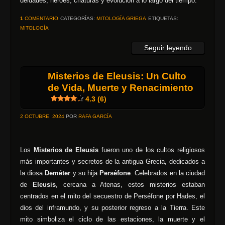
deidades, héroes, criaturas y evolución a lo largo del tiempo.
1
COMENTARIO
CATEGORÍAS:
MITOLOGÍA GRIEGA
ETIQUETAS:
MITOLOGÍA
Seguir leyendo
Misterios de Eleusis: Un Culto
de Vida, Muerte y Renacimiento
4.3 (6)
2 OCTUBRE, 2024
POR
RAFA GARCÍA
Los
Misterios de Eleusis
fueron uno de los cultos religiosos
más importantes y secretos de la antigua Grecia, dedicados a
la diosa
Deméter
y su hija
Perséfone
. Celebrados en la ciudad
de
Eleusis
, cercana a Atenas, estos misterios estaban
centrados en el mito del secuestro de Perséfone por Hades, el
dios del inframundo, y su posterior regreso a la Tierra. Este
mito simboliza el ciclo de las estaciones, la muerte y el