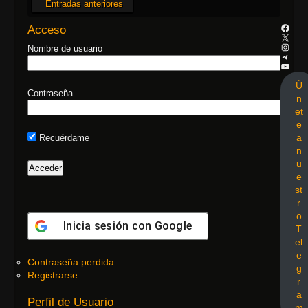
Entradas anteriores
Acceso
Nombre de usuario
Ú
Contraseña
n
et
e
a
Recuérdame
n
u
e
st
r
o
Inicia sesión con
Google
T
el
e
Contraseña perdida
g
Registrarse
r
a
Perfil de Usuario
m