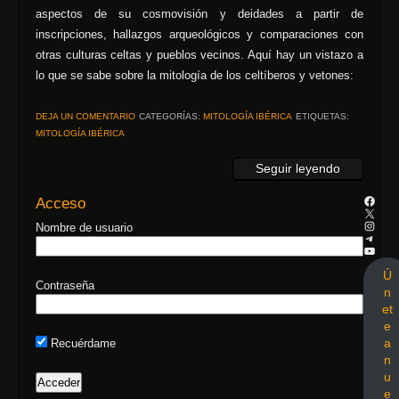
aspectos de su cosmovisión y deidades a partir de
inscripciones, hallazgos arqueológicos y comparaciones con
otras culturas celtas y pueblos vecinos. Aquí hay un vistazo a
lo que se sabe sobre la mitología de los celtíberos y vetones:
DEJA UN COMENTARIO
CATEGORÍAS:
MITOLOGÍA IBÉRICA
ETIQUETAS:
MITOLOGÍA IBÉRICA
Seguir leyendo
Acceso
Nombre de usuario
Ú
Contraseña
n
et
e
a
Recuérdame
n
u
e