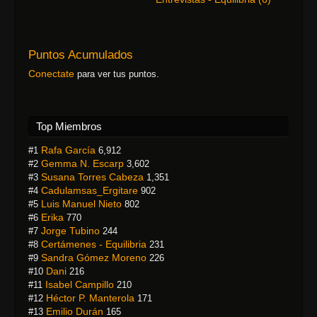
Puntos Acumulados
Conectate
para ver tus puntos.
Top Miembros
Rafa García
#1
6,912
Gemma N. Escarp
#2
3,602
Susana Torres Cabeza
#3
1,351
Cadulamsas_Ergitare
#4
902
Luis Manuel Nieto
#5
802
Erika
#6
770
Jorge Tubino
#7
244
Certámenes - Equilibria
#8
231
Sandra Gómez Moreno
#9
226
Dani
#10
216
Isabel Campillo
#11
210
Héctor P. Manterola
#12
171
Emilio Durán
#13
165