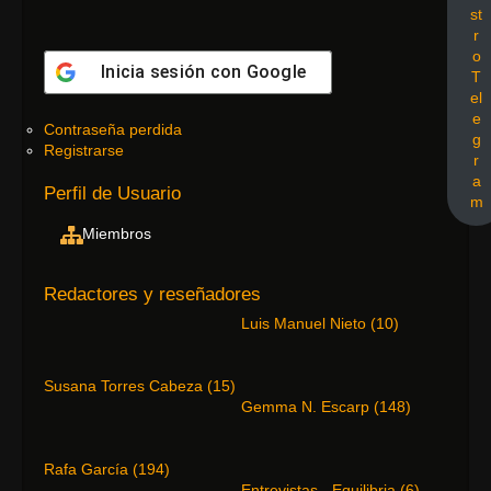
st
r
o
Inicia sesión con
Google
T
el
e
Contraseña perdida
g
Registrarse
r
a
Perfil de Usuario
m
Miembros
Redactores y reseñadores
Luis Manuel Nieto
(
10
)
Susana Torres Cabeza
(
15
)
Gemma N. Escarp
(
148
)
Rafa García
(
194
)
Entrevistas - Equilibria
(
6
)