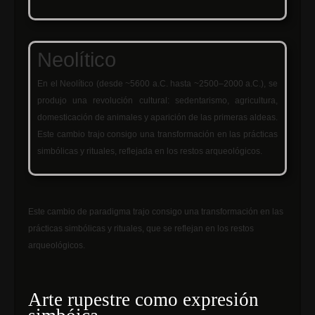
Neolítico
En el Neolítico (desde ~5600 a.C. hasta ~2500–2000 a.C.), se
produjo una revolución cultural: sedentarismo, agricultura,
domesticación de animales y aparición de las primeras aldeas.
Este cambio trajo consigo una transformación en las prácticas
simbólicas y rituales, reflejada en los restos arqueológicos.
Este cambio de paradigma trajo consigo una transformación en las
prácticas simbólicas y rituales, que se reflejan en los restos
arqueológicos.
Arte rupestre como expresión