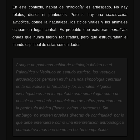
En este contexto, hablar de “mitología” es arriesgado. No hay
relatos, dioses ni panteones. Pero sí hay una
cosmovisión
simbólica
, donde la naturaleza, los ciclos vitales y los animales
ocupan un lugar central. Es probable que existieran
narrativas
orales
que nunca fueron registradas, pero que estructuraban el
mundo espiritual de estas comunidades.
Aunque no podemos hablar de mitología ibérica en el
Paleolítico y Neolítico en sentido estricto, los vestigios
arqueológicos permiten intuir una rica simbología centrada
en la naturaleza, la fertilidad y los animales. Algunos
investigadores han interpretado esta simbología como un
posible antecedente o paralelismo de cultos posteriores en
la península ibérica (íberos, celtas y tartesios). Sin
embargo, no existen pruebas directas de continuidad, por lo
que debe entenderse como una interpretación antropológica
comparativa más que como un hecho comprobado.