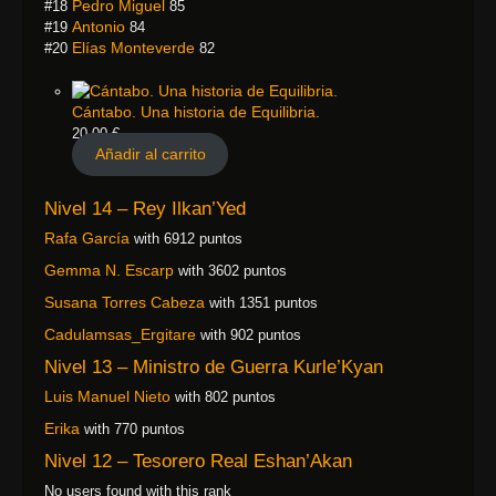
Pedro Miguel
#18
85
Antonio
#19
84
Elías Monteverde
#20
82
Cántabo. Una historia de Equilibria.
20,00
€
Añadir al carrito
Nivel 14 – Rey Ilkan’Yed
Rafa García
with 6912 puntos
Gemma N. Escarp
with 3602 puntos
Susana Torres Cabeza
with 1351 puntos
Cadulamsas_Ergitare
with 902 puntos
Nivel 13 – Ministro de Guerra Kurle’Kyan
Luis Manuel Nieto
with 802 puntos
Erika
with 770 puntos
Nivel 12 – Tesorero Real Eshan’Akan
No users found with this rank