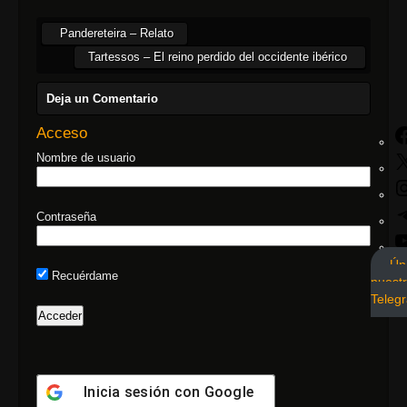
Pandereteira – Relato
Tartessos – El reino perdido del occidente ibérico
Deja un Comentario
Acceso
Nombre de usuario
Contraseña
Ún
Recuérdame
nuest
Teleg
Inicia sesión con
Google