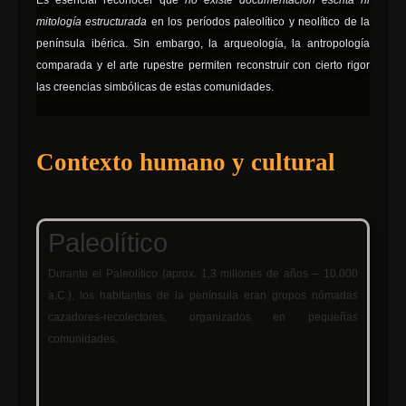
Es esencial reconocer que
no existe documentación escrita ni
mitología estructurada
en los períodos paleolítico y neolítico de la
península ibérica. Sin embargo, la arqueología, la antropología
comparada y el arte rupestre permiten reconstruir con cierto rigor
las creencias simbólicas de estas comunidades.
Contexto humano y cultural
Paleolítico
Durante el Paleolítico (aprox. 1,3 millones de años – 10.000
a.C.), los habitantes de la península eran grupos nómadas
cazadores-recolectores, organizados en pequeñas
comunidades.