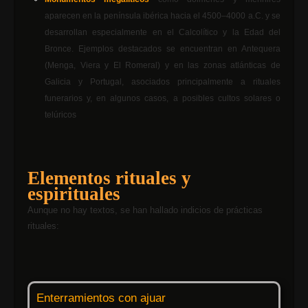
aparecen en la península ibérica hacia el 4500–4000 a.C. y se
desarrollan especialmente en el Calcolítico y la Edad del
Bronce. Ejemplos destacados se encuentran en Antequera
(Menga, Viera y El Romeral) y en las zonas atlánticas de
Galicia y Portugal, asociados principalmente a rituales
funerarios y, en algunos casos, a posibles cultos solares o
telúricos
Elementos rituales y
espirituales
Aunque no hay textos, se han hallado indicios de prácticas
rituales:
Enterramientos con ajuar