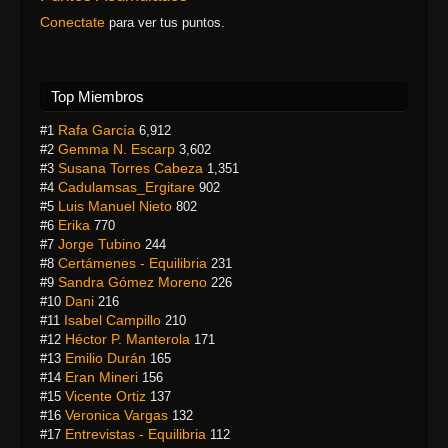
Conectate
para ver tus puntos.
Top Miembros
Rafa García
#1
6,912
Gemma N. Escarp
#2
3,602
Susana Torres Cabeza
#3
1,351
Cadulamsas_Ergitare
#4
902
Luis Manuel Nieto
#5
802
Erika
#6
770
Jorge Tubino
#7
244
Certámenes - Equilibria
#8
231
Sandra Gómez Moreno
#9
226
Dani
#10
216
Isabel Campillo
#11
210
Héctor P. Manterola
#12
171
Emilio Durán
#13
165
Eran Mineri
#14
156
Vicente Ortiz
#15
137
Veronica Vargas
#16
132
Entrevistas - Equilibria
#17
112