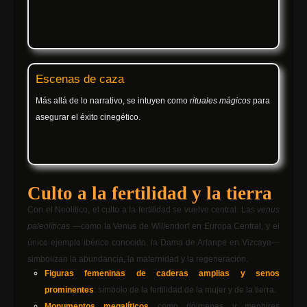
Escenas de caza
Más allá de lo narrativo, se intuyen como
rituales mágicos
para
asegurar el éxito cinegético.
Culto a la fertilidad y la tierra
Con el Neolítico, el culto a la fertilidad se vuelve central. Las
venus
paleolíticas
—como la Venus de Willendorf en Europa Central, y el
único ejemplo ibérico conocido, la Dama de Arlanpe en Vizcaya—
simbolizan la abundancia, la maternidad y la regeneración.
Figuras femeninas de caderas amplias y senos
prominentes
: símbolo de la fertilidad de la mujer y de la tierra.
Monumentos megalíticos
como dólmenes y menhires