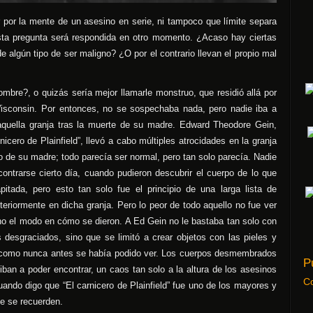
or la mente de un asesino en serie, ni tampoco que límite separa
esta pregunta será respondida en otro momento. ¿Acaso hay ciertas
e algún tipo de ser maligno? ¿O por el contrario llevan el propio mal
re?, o quizás sería mejor llamarle monstruo, que residió allá por
isconsin. Por entonces, no se sospechaba nada, pero nadie iba a
aquella granja tras la muerte de su madre. Edward Theodore Gein,
ero de Plainfield”, llevó a cabo múltiples atrocidades en la granja
nto de su madre; todo parecía ser normal, pero tan solo parecía. Nadie
contrarse cierto día, cuando pudieron descubrir el cuerpo de lo que
itada, pero esto tan solo fue el principio de una larga lista de
teriormente en dicha granja.
Pero lo peor de todo aquello no fue ver
sino el modo en cómo se dieron. A Ed Gein no le bastaba tan solo con
s desgraciados, sino que se limitó a crear objetos con las pieles y
d como nunca antes se había podido ver. Los cuerpos desmembrados
P
e iban a poder encontrar, un caos tan solo a la altura de los asesinos
C
ndo digo que “El carnicero de Plainfield” fue uno de los mayores y
e se recuerden.