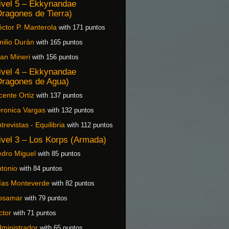
ivel 5 – Ekkynandae
Dragones de Tierra)
ctor P. Manterola
with 171 puntos
ilio Durán
with 165 puntos
an Mineri
with 156 puntos
ivel 4 – Ekkynandae
Dragones de Agua)
cente Ortiz
with 137 puntos
ronica Vargas
with 132 puntos
trevistas - Equilibria
with 112 puntos
ivel 3 – Los Korps (Armada)
dro Miguel
with 85 puntos
tonio
with 84 puntos
ías Monteverde
with 82 puntos
osamar
with 79 puntos
ctor
with 71 puntos
ministrador
with 65 puntos