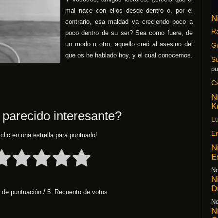
mal nace con ellos desde dentro o, por el
N
contrario, esa maldad va creciendo poco a
Ra
poco dentro de su ser? Sea como fuere, de
un modo u otro, aquello creó al asesino del
G
que os he hablado hoy, y el cual conocemos.
S
pu
C
N
K
 parecido interesante?
Lu
Er
clic en una estrella para puntuarlo!
N
E
No
N
D
 de puntuación
/ 5. Recuento de votos:
No
N