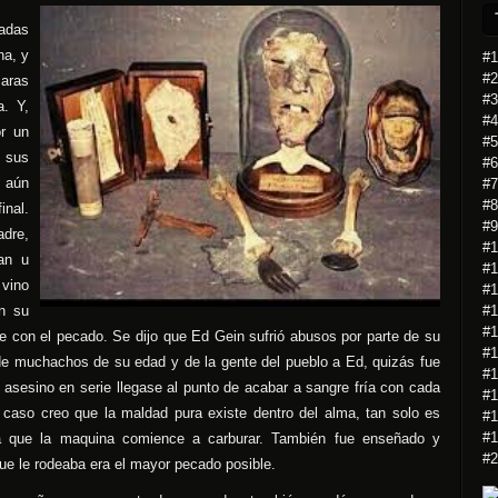
ladas
na, y
#1
#2
aras
#3
a. Y,
#4
or un
#5
 sus
#6
e aún
#7
#8
inal.
#9
adre,
#1
an u
#1
 vino
#1
#1
on su
#1
e con el pecado. Se dijo que Ed Gein sufrió abusos por parte de su
#1
de muchachos de su edad y de la gente del pueblo a Ed, quizás fue
#1
 asesino en serie llegase al punto de acabar a sangre fría con cada
#1
caso creo que la maldad pura existe dentro del alma, tan solo es
#1
#1
a que la maquina comience a carburar. También fue enseñado y
#2
que le rodeaba era el mayor pecado posible.