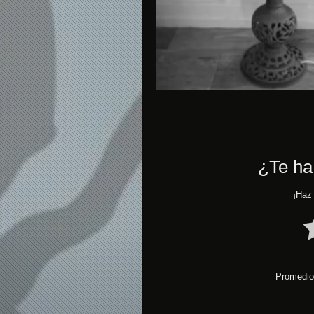
¿Te ha
¡Haz 
Promedio