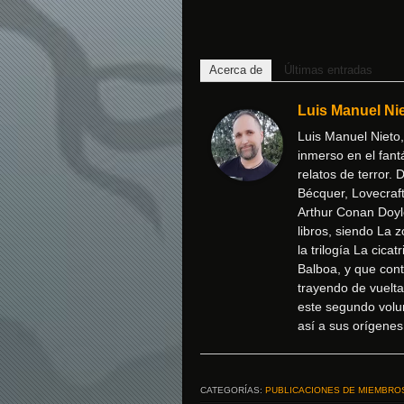
Acerca de
Últimas entradas
Luis Manuel Ni
Luis Manuel Nieto,
inmerso en el fant
relatos de terror.
Bécquer, Lovecraft
Arthur Conan Doyl
libros, siendo La 
la trilogía La cica
Balboa, y que con
trayendo de vuelta
este segundo volum
así a sus orígenes
CATEGORÍAS:
PUBLICACIONES DE MIEMBRO