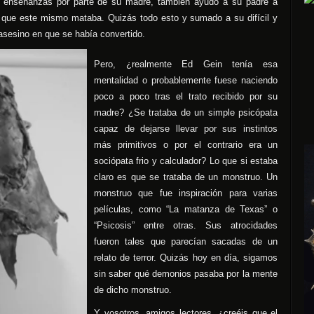
as enseñanzas por parte de su madre, también ayudó a su padre a
 que este mismo mataba. Quizás todo esto y sumado a su difícil y
 asesino en que se había convertido.
Pero, ¿realmente Ed Gein tenía esa
mentalidad o probablemente fuese naciendo
poco a poco tras el trato recibido por su
madre? ¿Se trataba de un simple psicópata
capaz de dejarse llevar por sus instintos
más primitivos o por el contrario era un
sociópata frio y calculador? Lo que si estaba
claro es que se trataba de un monstruo. Un
monstruo que fue inspiración para varias
películas, como “La matanza de Texas” o
“Psicosis” entre otras. Sus atrocidades
fueron tales que parecían sacadas de un
relato de terror. Quizás hoy en día, sigamos
sin saber qué demonios pasaba por la mente
de dicho monstruo.
Y vosotros, amigos lectores, ¿creéis que el