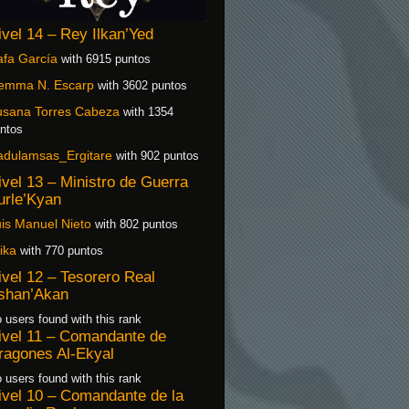
ivel 14 – Rey Ilkan’Yed
fa García
with 6915 puntos
emma N. Escarp
with 3602 puntos
usana Torres Cabeza
with 1354
ntos
adulamsas_Ergitare
with 902 puntos
ivel 13 – Ministro de Guerra
urle’Kyan
is Manuel Nieto
with 802 puntos
ika
with 770 puntos
ivel 12 – Tesorero Real
shan’Akan
 users found with this rank
ivel 11 – Comandante de
ragones Al-Ekyal
 users found with this rank
ivel 10 – Comandante de la