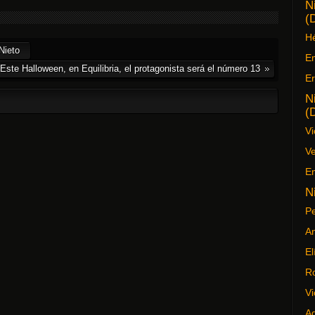
N
(
Hé
Nieto
Em
Este Halloween, en Equilibria, el protagonista será el número 13
Er
N
(
Vi
Ve
En
N
Pe
An
El
R
Vi
Ad