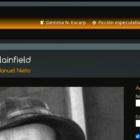
Gemma N. Escarp
Ficción especulati
A
No
Co