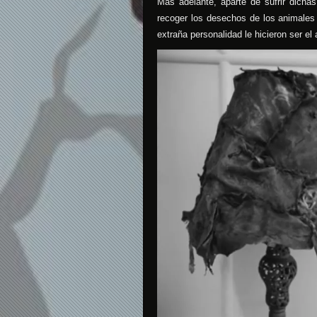
Más adelante, aparte de sufrir dich
recoger los desechos de los animales
extraña personalidad le hicieron ser el