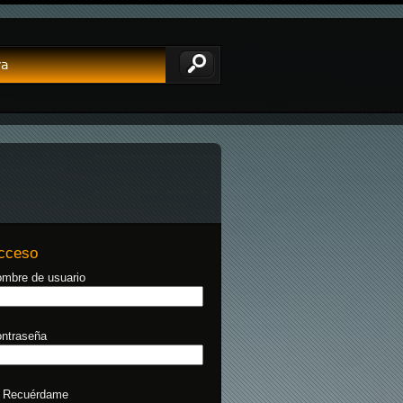
va
cceso
mbre de usuario
ntraseña
Recuérdame