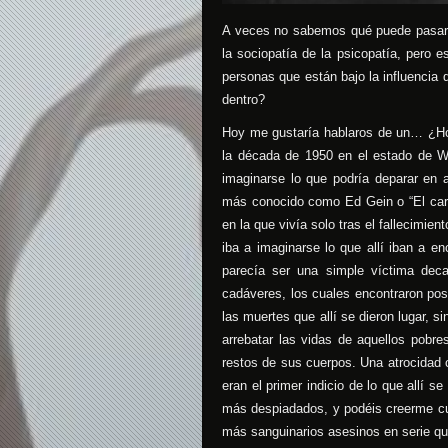
A veces no sabemos qué puede pasar p
la sociopatía de la psicopatía, pero 
personas que están bajo la influencia d
dentro?
Hoy me gustaría hablaros de un… ¿Homb
la década de 1950 en el estado de W
imaginarse lo que podría deparar en 
más conocido como Ed Gein o “El carnic
en la que vivía solo tras el fallecimie
iba a imaginarse lo que allí iban a en
parecía ser una simple víctima decap
cadáveres, los cuales encontraron pos
las muertes que allí se dieron lugar, 
arrebatar las vidas de aquellos pobre
restos de sus cuerpos. Una atrocida
eran el primer indicio de lo que allí s
más despiadados, y podéis creerme cua
más sanguinarios asesinos en serie qu