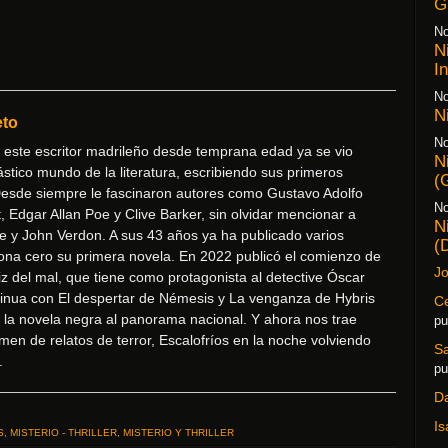
G
No
N
I
No
N
eto
No
 este escritor madrileño desde temprana edad ya se vio
N
ástico mundo de la literatura, escribiendo sus primeros
(
 Desde siempre le fascinaron autores como Gustavo Adolfo
No
, Edgar Allan Poe y Clive Barker, sin olvidar mencionar a
N
e y John Verdon. A sus 43 años ya ha publicado varios
(
zona cero su primera novela. En 2022 publicó el comienzo de
Jo
triz del mal, que tiene como protagonista al detective Óscar
tinua con El despertar de Némesis y La venganza de Hybris
Ce
 la novela negra al panorama nacional. Y ahora nos trae
pu
en de relatos de terror, Escalofríos en la noche volviendo
S
.
pu
D
Is
S
,
MISTERIO - THRILLER
,
MISTERIO Y THRILLER