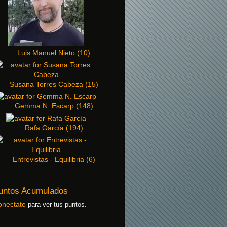
Luis Manuel Nieto
(
10
)
Susana Torres Cabeza
(
15
)
Gemma N. Escarp
(
148
)
Rafa García
(
194
)
Entrevistas - Equilibria
(
6
)
untos Acumulados
onectate
para ver tus puntos.