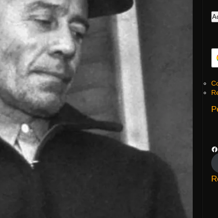
Co
Re
P
R