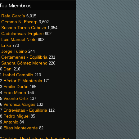
Rafa García
6,915
Gemma N. Escarp
3,602
Susana Torres Cabeza
1,354
Cadulamsas_Ergitare
902
Luis Manuel Nieto
802
Erika
770
Jorge Tubino
244
Certámenes - Equilibria
231
Sandra Gómez Moreno
226
Dani
0
216
Isabel Campillo
1
210
Héctor P. Manterola
2
171
Emilio Durán
3
165
Eran Mineri
4
156
Vicente Ortiz
5
137
Veronica Vargas
6
132
Entrevistas - Equilibria
7
112
Pedro Miguel
8
85
Antonio
9
84
Elías Monteverde
0
82