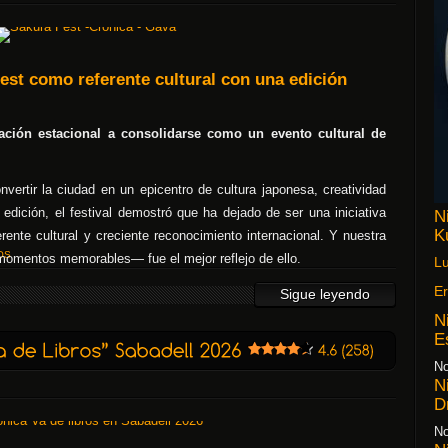
est como referente cultural con una edición
ración estacional a consolidarse como un evento cultural de
vertir la ciudad en un epicentro de cultura japonesa, creatividad
 edición, el festival demostró que ha dejado de ser una iniciativa
N
K
rente cultural y creciente reconocimiento internacional. Y nuestra
OS
e momentos memorables— fue el mejor reflejo de ello.
Lu
Er
Sigue leyendo
N
E
No
N
D
No