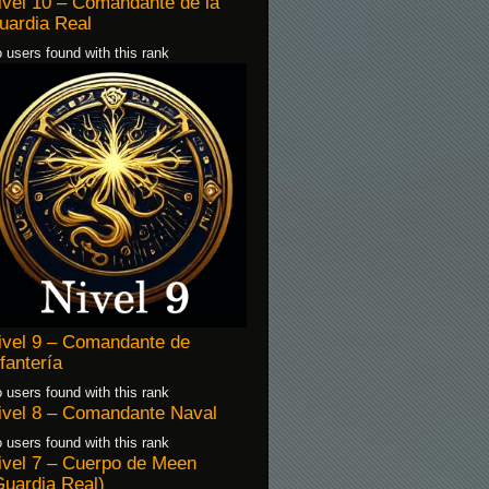
ivel 10 – Comandante de la
uardia Real
 users found with this rank
ivel 9 – Comandante de
nfantería
 users found with this rank
ivel 8 – Comandante Naval
 users found with this rank
ivel 7 – Cuerpo de Meen
Guardia Real)