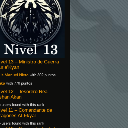
ivel 13 – Ministro de Guerra
urle’Kyan
is Manuel Nieto
with 802 puntos
ika
with 770 puntos
ivel 12 – Tesorero Real
shan’Akan
 users found with this rank
ivel 11 – Comandante de
ragones Al-Ekyal
 users found with this rank