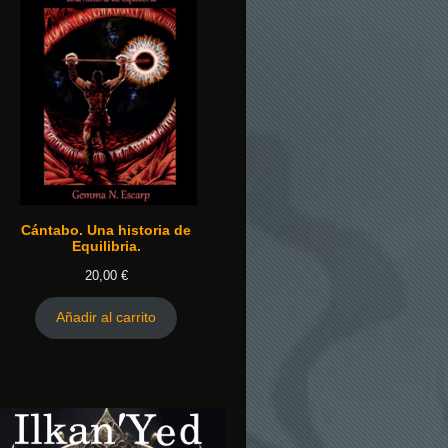
Cántabo. Una historia de
Equilibria.
20,00
€
Añadir al carrito