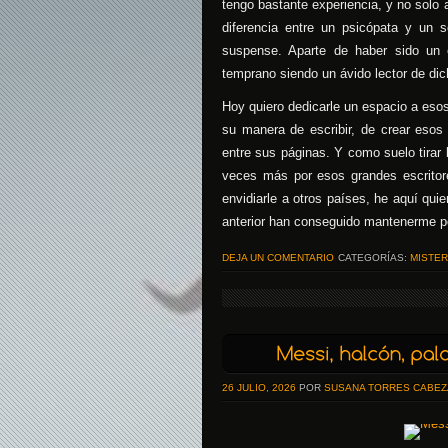
tengo bastante experiencia, y no solo a
diferencia entre un psicópata y un s
suspense. Aparte de haber sido un 
temprano siendo un ávido lector de dic
Hoy quiero dedicarle un espacio a eso
su manera de escribir, de crear esos 
entre sus páginas. Y como suelo tirar
veces más por esos grandes escrito
envidiarle a otros países, he aquí qui
anterior han conseguido mantenerme peg
DEJA UN COMENTARIO
CATEGORÍAS:
MISTER
26 JULIO, 2026
POR
SUSANA TORRES CABEZ