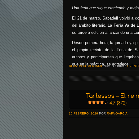
Una feria que sigue creciendo y mejor
El 21 de marzo, Sabadell volvió a co
del ámbito literario. La
Feria Va de 
su tercera edición afianzando una co
Desde primera hora, la jornada ya pr
el propio recinto de la Feria de Sa
autores y participantes que llegaban
que en la práctica, se agradece.
DEJA UN COMENTARIO
CATEGORÍAS:
EVENT
16 FEBRERO, 2026
POR
RAFA GARCÍA