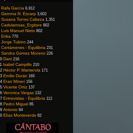
Rafa García
6,912
Gemma N. Escarp
3,602
Susana Torres Cabeza
1,351
Cadulamsas_Ergitare
902
Luis Manuel Nieto
802
Erika
770
Jorge Tubino
244
Certámenes - Equilibria
231
Sandra Gómez Moreno
226
Dani
0
216
Isabel Campillo
1
210
Héctor P. Manterola
2
171
Emilio Durán
3
165
Eran Mineri
4
156
Vicente Ortiz
5
137
Veronica Vargas
6
132
Entrevistas - Equilibria
7
112
Pedro Miguel
8
85
Antonio
9
84
Elías Monteverde
0
82