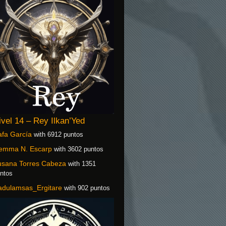
ivel 14 – Rey Ilkan’Yed
fa García
with 6912 puntos
emma N. Escarp
with 3602 puntos
usana Torres Cabeza
with 1351
ntos
adulamsas_Ergitare
with 902 puntos