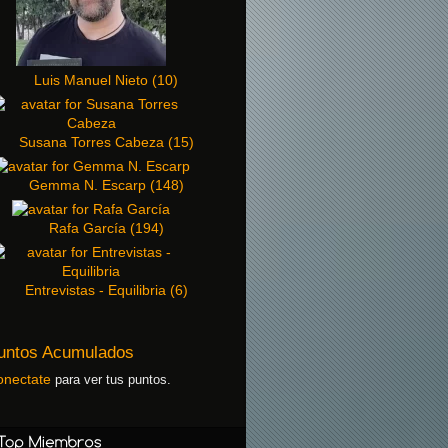
Luis Manuel Nieto
(
10
)
Susana Torres Cabeza
(
15
)
Gemma N. Escarp
(
148
)
Rafa García
(
194
)
Entrevistas - Equilibria
(
6
)
untos Acumulados
onectate
para ver tus puntos.