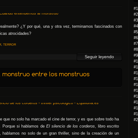
#1
#2
#3
#4
almente? ¿Y por qué, una y otra vez, terminamos fascinados con
#5
icas atrocidades?
#6
#7
R
,
TERROR
#8
#9
Seguir leyendo
#1
#1
#1
#1
#1
#1
#1
#1
#1
#1
 que no solo ha marcado el cine de terror, y es que sobre todo ha
#2
er. Porque si hablamos de
El silencio de los corderos
, libro escrito
 hablamos no solo de un gran thriller, sino de la creación de un