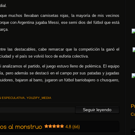
ial.
nque muchos llevaban camisetas rojas, la mayoría de mis vecinos
porque con Argentina jugaba Messi, ese semi dios del fútbol que está
arça.
tre las destacables, cabe remarcar que la competición la ganó el
ciudad y el país se volvió loco de euforia colectiva.
 analizamos el partido, el juego estuvo lleno de polémica. El equipo
tería, pero además se destacó en el campo por sus patadas y jugadas
idores, bajaron al barro, jugaron un fútbol barriobajero o chusquero,
N ESPECULATIVA
,
YOUZIFY_MEDIA
P
Seguir leyendo
C