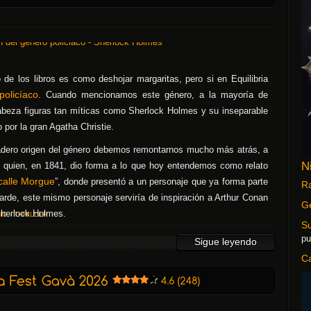
de los libros es como deshojar margaritas, pero si en Equilibria
policíaco
. Cuando mencionamos este género, a la mayoría de
 cabeza figuras tan míticas como Sherlock Holmes y su inseparable
 por la gran Agatha Christie.
dadero origen del género debemos remontarnos mucho más atrás, a
N
l quien, en 1841, dio forma a lo que hoy entendemos como relato
calle Morgue
”, donde presentó a un personaje que ya forma parte
Ra
 tarde, este mismo personaje serviría de inspiración a Arthur Conan
G
Sherlock Holmes.
IO - THRILLER
S
pu
Sigue leyendo
C