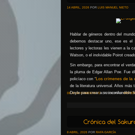
14 ABRIL, 2026
POR
LUIS MANUEL NIETO
Hablar de géneros dentro del mundo 
debemos destacar uno, ese es el
lectores y lectoras les vienen a la
Watson, o el inolvidable Poirot creado
Sin embargo, para encontrar el ver
la pluma de Edgar Allan Poe. Fue é
Los crímenes de la 
policíaco con “
de la literatura universal. Años más
Doyle para crear a su inconfundible 
DEJA UN COMENTARIO
CATEGORÍAS:
MISTER
8 ABRIL, 2026
POR
RAFA GARCÍA