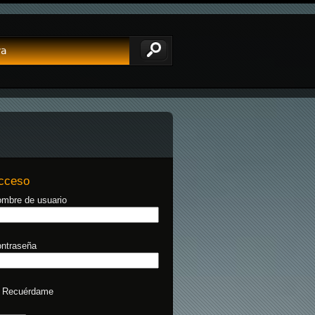
va
cceso
mbre de usuario
ntraseña
Recuérdame