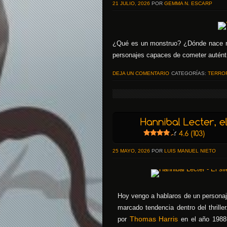
21 JULIO, 2026
POR
GEMMA N. ESCARP
¿Qué es un monstruo? ¿Dónde nace re
personajes capaces de cometer autént
DEJA UN COMENTARIO
CATEGORÍAS:
TERRO
25 MAYO, 2026
POR
LUIS MANUEL NIETO
Hoy vengo a hablaros de un personaje
marcado tendencia dentro del thrill
Thomas Harris
por
en el año 1988,