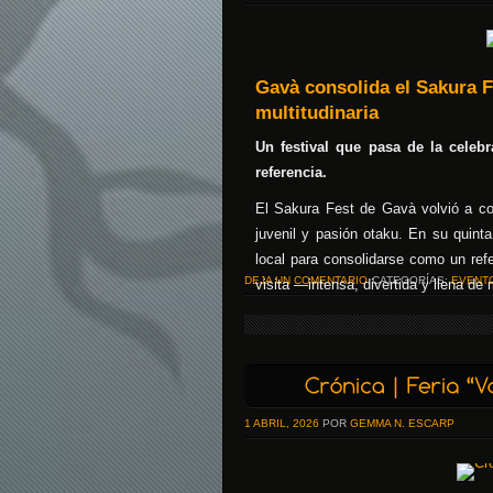
Gavà consolida el Sakura F
multitudinaria
Un festival que pasa de la celeb
referencia.
El Sakura Fest de Gavà volvió a con
juvenil y pasión otaku. En su quinta
local para consolidarse como un refe
DEJA UN COMENTARIO
CATEGORÍAS:
EVENT
visita —intensa, divertida y llena d
1 ABRIL, 2026
POR
GEMMA N. ESCARP