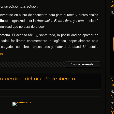
N
G
ando edición tras edición.
No
nvertirse en punto de encuentro para para autores y profesionales
Libros
, organizada por la
Asociación Entre Libros y Letras
, celebró
munidad que no para de crecer.
ometía. El acceso fácil y, sobre todo, la posibilidad de aparcar en
badell facilitaron enormemente la logística, especialmente para
 cargados con libros, expositores y material de stand. Un detalle
OS
Sigue leyendo
N
I
No
N
No
N
(