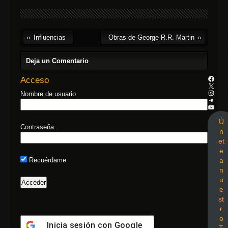
Influencias
Obras de George R.R. Martin
Deja un Comentario
Acceso
Nombre de usuario
Ú
Contraseña
n
et
e
a
Recuérdame
n
u
e
st
r
o
Inicia sesión con
Google
T