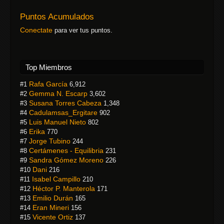
Puntos Acumulados
Conectate
para ver tus puntos.
Top Miembros
Rafa García
#1
6,912
Gemma N. Escarp
#2
3,602
Susana Torres Cabeza
#3
1,348
Cadulamsas_Ergitare
#4
902
Luis Manuel Nieto
#5
802
Erika
#6
770
Jorge Tubino
#7
244
Certámenes - Equilibria
#8
231
Sandra Gómez Moreno
#9
226
Dani
#10
216
Isabel Campillo
#11
210
Héctor P. Manterola
#12
171
Emilio Durán
#13
165
Eran Mineri
#14
156
Vicente Ortiz
#15
137