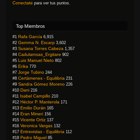
Conectate
para ver tus puntos.
Top Miembros
Rafa García
#1
6,915
Gemma N. Escarp
#2
3,602
Susana Torres Cabeza
#3
1,357
Cadulamsas_Ergitare
#4
902
Luis Manuel Nieto
#5
802
Erika
#6
770
Jorge Tubino
#7
244
Certámenes - Equilibria
#8
231
Sandra Gómez Moreno
#9
226
Dani
#10
216
Isabel Campillo
#11
210
Héctor P. Manterola
#12
171
Emilio Durán
#13
165
Eran Mineri
#14
156
Vicente Ortiz
#15
137
Veronica Vargas
#16
132
Entrevistas - Equilibria
#17
112
Pedro Miguel
#18
85