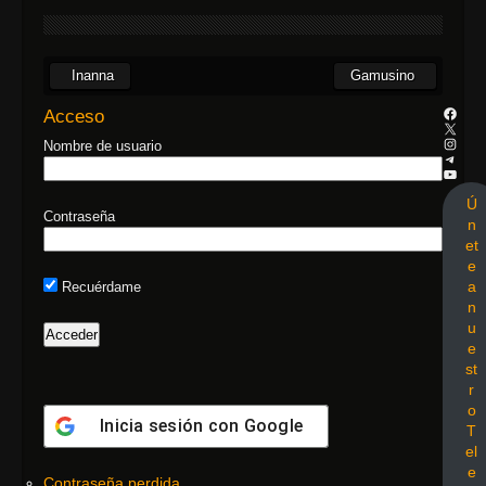
Inanna
Gamusino
Acceso
Nombre de usuario
Ú
Contraseña
n
et
e
a
Recuérdame
n
u
e
st
r
o
Inicia sesión con
Google
T
el
e
Contraseña perdida