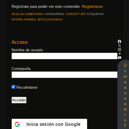
Registrarse.
Regístrate para poder ver este contenido.
DEJA UN COMENTARIO
CATEGORÍAS:
CONCEPT ART
ETIQUETAS:
INTERPLANARES
,
MITOLOGÍA MAYA
Acceso
Nombre de usuario
Ú
Contraseña
n
et
e
a
Recuérdame
n
u
e
st
r
o
Inicia sesión con
Google
T