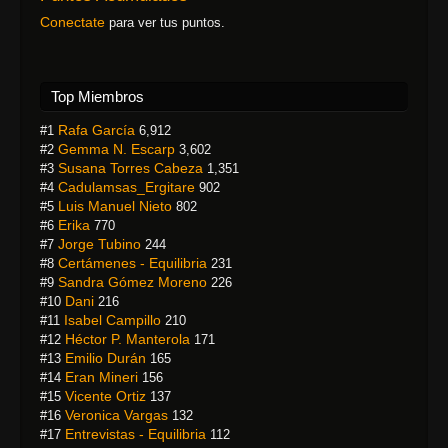
Conectate
para ver tus puntos.
Top Miembros
Rafa García
#1
6,912
Gemma N. Escarp
#2
3,602
Susana Torres Cabeza
#3
1,351
Cadulamsas_Ergitare
#4
902
Luis Manuel Nieto
#5
802
Erika
#6
770
Jorge Tubino
#7
244
Certámenes - Equilibria
#8
231
Sandra Gómez Moreno
#9
226
Dani
#10
216
Isabel Campillo
#11
210
Héctor P. Manterola
#12
171
Emilio Durán
#13
165
Eran Mineri
#14
156
Vicente Ortiz
#15
137
Veronica Vargas
#16
132
Entrevistas - Equilibria
#17
112