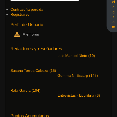
el
e
Contraseña perdida
g
Registrarse
r
a
Perfil de Usuario
m
Miembros
Redactores y reseñadores
Luis Manuel Nieto
(
10
)
Susana Torres Cabeza
(
15
)
Gemma N. Escarp
(
148
)
Rafa García
(
194
)
Entrevistas - Equilibria
(
6
)
Puntos Acumulados