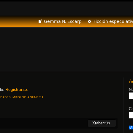
Gemma N. Escarp
Ficción especulati
A
Registrarse.
ido.
No
IDADES
,
MITOLOGÍA SUMERIA
Co
Xtabentún