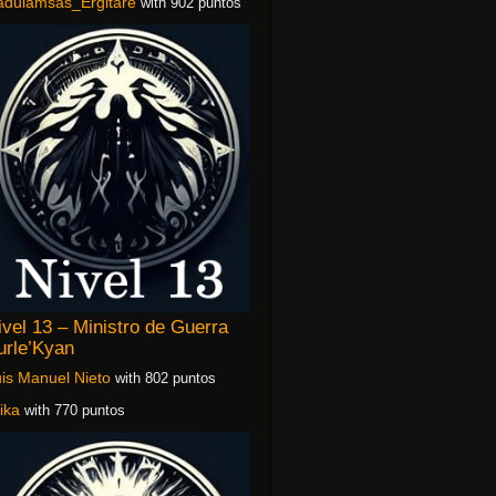
adulamsas_Ergitare
with 902 puntos
ivel 13 – Ministro de Guerra
urle’Kyan
is Manuel Nieto
with 802 puntos
ika
with 770 puntos