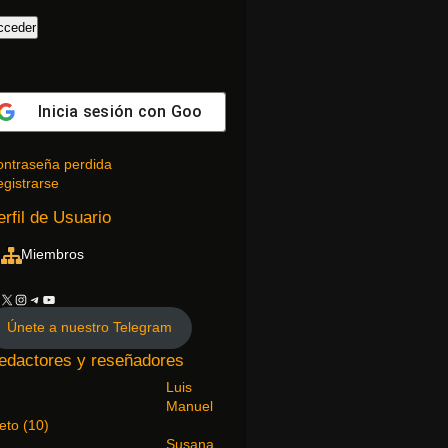
Inicia sesión con
Google
ntraseña perdida
gistrarse
erfil de Usuario
Miembros
Únete a nuestro Telegram
edactores y reseñadores
Luis
Manuel
ieto
(
10
)
Susana