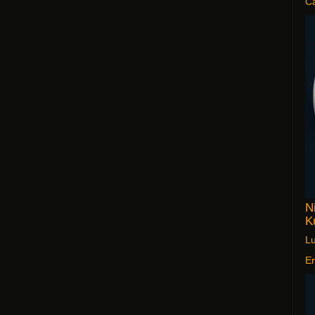
C
N
K
Lu
Er