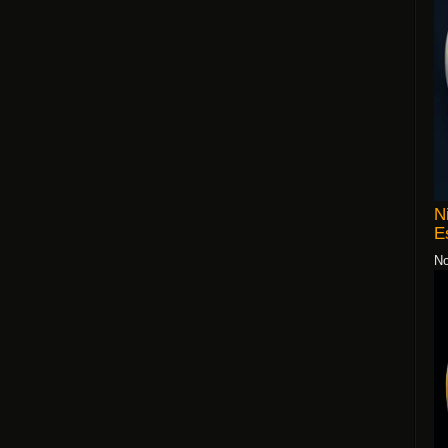
N
E
No