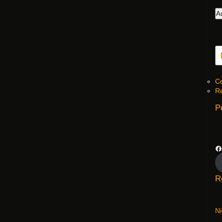
Co
Re
P
R
N