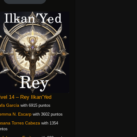
ivel 14 – Rey Ilkan’Yed
fa García
with 6915 puntos
emma N. Escarp
with 3602 puntos
usana Torres Cabeza
with 1354
ntos