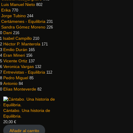
Luis Manuel Nieto
802
Erika
770
Jorge Tubino
244
Certámenes - Equilibria
231
Sandra Gómez Moreno
226
Dani
0
216
Isabel Campillo
1
210
Héctor P. Manterola
2
171
Emilio Durán
3
165
Eran Mineri
4
156
Vicente Ortiz
5
137
Veronica Vargas
6
132
Entrevistas - Equilibria
7
112
Pedro Miguel
8
85
Antonio
9
84
Elías Monteverde
0
82
Cántabo. Una historia de
Equilibria.
20,00
€
Añadir al carrito