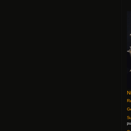
N
Ra
G
S
pu