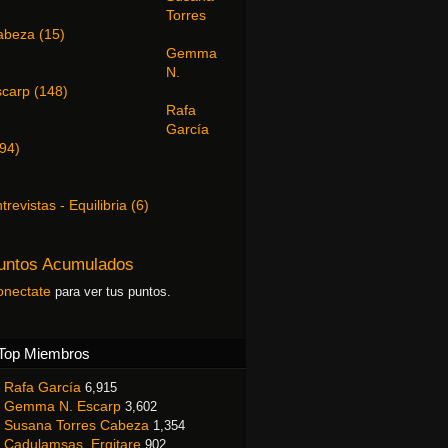
Torres
abeza
(
15
)
Gemma
N.
scarp
(
148
)
Rafa
García
94
)
trevistas - Equilibria
(
6
)
untos Acumulados
onectate
para ver tus puntos.
Top Miembros
Rafa García
6,915
Gemma N. Escarp
3,602
Susana Torres Cabeza
1,354
Cadulamsas_Ergitare
902