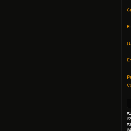
C
E
(
1
En
P
C
#1
#2
#3
#4