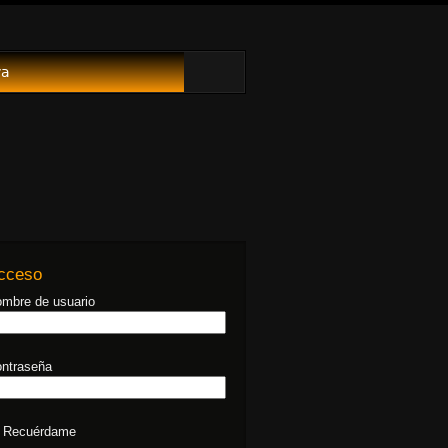
va
cceso
mbre de usuario
ntraseña
Recuérdame