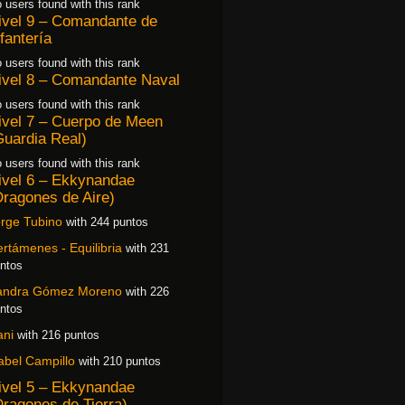
 users found with this rank
ivel 9 – Comandante de
nfantería
 users found with this rank
ivel 8 – Comandante Naval
 users found with this rank
ivel 7 – Cuerpo de Meen
Guardia Real)
 users found with this rank
ivel 6 – Ekkynandae
Dragones de Aire)
rge Tubino
with 244 puntos
rtámenes - Equilibria
with 231
ntos
andra Gómez Moreno
with 226
ntos
ani
with 216 puntos
abel Campillo
with 210 puntos
ivel 5 – Ekkynandae
Dragones de Tierra)