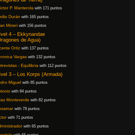
ctor P. Manterola
with 171 puntos
ilio Durán
with 165 puntos
an Mineri
with 156 puntos
ivel 4 – Ekkynandae
Dragones de Agua)
cente Ortiz
with 137 puntos
ronica Vargas
with 132 puntos
trevistas - Equilibria
with 112 puntos
ivel 3 – Los Korps (Armada)
dro Miguel
with 85 puntos
tonio
with 84 puntos
ías Monteverde
with 82 puntos
osamar
with 79 puntos
ctor
with 71 puntos
ministrador
with 65 puntos
setelo
with 65 puntos