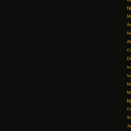
N
Mr
An
No
Al
C
Di
Ir
Is
N
M
N
C
So
Ja