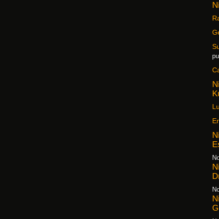
N
Ra
G
S
pu
C
N
K
Lu
Er
N
E
No
N
D
No
N
G