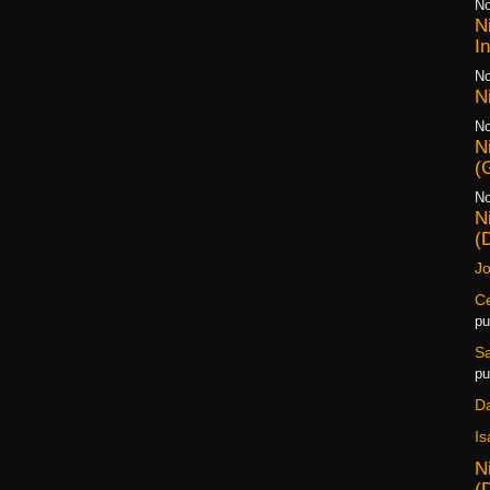
No
N
I
No
N
No
N
(
No
N
(
Jo
Ce
pu
S
pu
D
Is
N
(