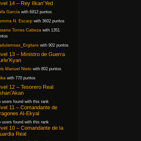
ivel 14 – Rey Ilkan’Yed
fa García
with 6912 puntos
emma N. Escarp
with 3602 puntos
usana Torres Cabeza
with 1351
ntos
adulamsas_Ergitare
with 902 puntos
ivel 13 – Ministro de Guerra
urle’Kyan
is Manuel Nieto
with 802 puntos
ika
with 770 puntos
ivel 12 – Tesorero Real
shan’Akan
 users found with this rank
ivel 11 – Comandante de
ragones Al-Ekyal
 users found with this rank
ivel 10 – Comandante de la
uardia Real