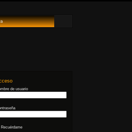
va
cceso
mbre de usuario
ntraseña
Recuérdame