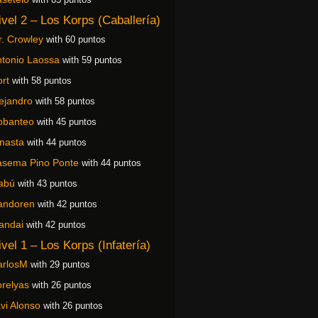
ivel 2 – Los Korps (Caballería)
. Crowley
with 60 puntos
tonio Laossa
with 59 puntos
rt
with 58 puntos
ejandro
with 58 puntos
obanteo
with 45 puntos
nasta
with 44 puntos
asema Pino Ponte
with 44 puntos
abú
with 43 puntos
andoren
with 42 puntos
andai
with 42 puntos
ivel 1 – Los Korps (Infatería)
arlosM
with 29 puntos
relyas
with 26 puntos
vi Alonso
with 26 puntos