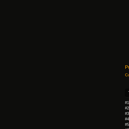
P
C
#1
#2
#3
#4
#5