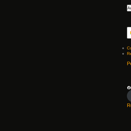
Co
Re
P
R