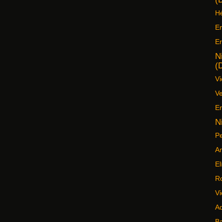
Hé
Em
Er
N
(
Vi
Ve
En
N
Pe
An
El
R
Vi
Ad
Ba