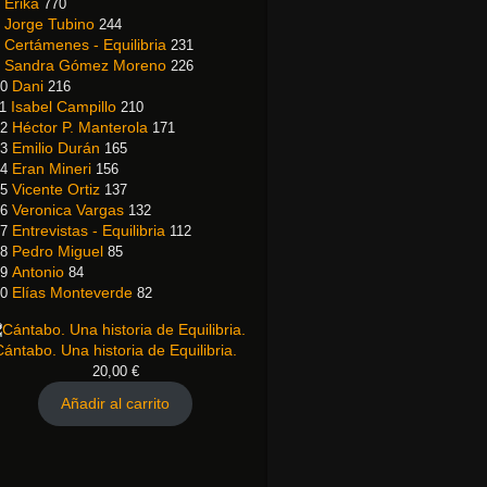
Erika
770
Jorge Tubino
244
Certámenes - Equilibria
231
Sandra Gómez Moreno
226
Dani
0
216
Isabel Campillo
1
210
Héctor P. Manterola
2
171
Emilio Durán
3
165
Eran Mineri
4
156
Vicente Ortiz
5
137
Veronica Vargas
6
132
Entrevistas - Equilibria
7
112
Pedro Miguel
8
85
Antonio
9
84
Elías Monteverde
0
82
Cántabo. Una historia de Equilibria.
20,00
€
Añadir al carrito