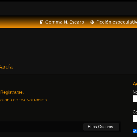
Gemma N. Escarp
Ficción especulati
arcía
A
Registrarse.
.
No
TOLOGÍA GRIEGA
,
VOLADORES
Co
Elfos Oscuros