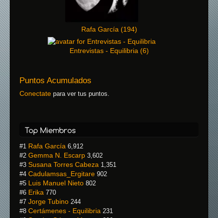
Rafa García
(
194
)
Entrevistas - Equilibria
(
6
)
Puntos Acumulados
Conectate
para ver tus puntos.
Rafa García
#1
6,912
Gemma N. Escarp
#2
3,602
Susana Torres Cabeza
#3
1,351
Cadulamsas_Ergitare
#4
902
Luis Manuel Nieto
#5
802
Erika
#6
770
Jorge Tubino
#7
244
Certámenes - Equilibria
#8
231