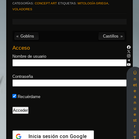
CATEGORÍAS:
CONCEPT ART
ETIQUETAS:
MITOLOGÍA GRIEGA
,
VOLADORES
Goblins
Castillos
Acceso
Nombre de usuario
Ú
Contraseña
n
et
e
a
Recuérdame
n
u
e
st
r
o
Inicia sesión con
Google
T