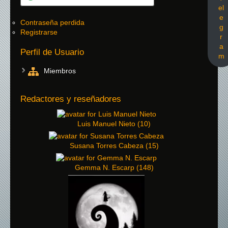
el
e
Contraseña perdida
g
Registrarse
r
a
Perfil de Usuario
m
Miembros
Redactores y reseñadores
Luis Manuel Nieto
(
10
)
Susana Torres Cabeza
(
15
)
Gemma N. Escarp
(
148
)