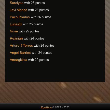
Sorelyas
with 26 puntos
Javi Alonso
with 26 puntos
Paco Prados
with 26 puntos
Luna23
with 25 puntos
Nuve
with 25 puntos
Reánian
with 24 puntos
Arturo J Torres
with 24 puntos
Angel Barrios
with 24 puntos
Amargkista
with 22 puntos
Equilibria
© 2022 - 2026