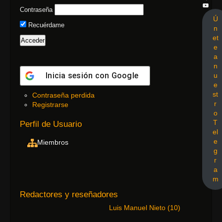
Contraseña
Ú
Recuérdame
n
et
e
a
n
Inicia sesión con
Google
u
e
st
Contraseña perdida
r
Registrarse
o
T
Perfil de Usuario
el
e
Miembros
g
r
a
m
Redactores y reseñadores
Luis Manuel Nieto
(
10
)