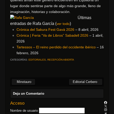
quienes aman este género encuentren en Equilibria un
lugar donde sentirse parte de algo más grande, lleno de
imaginación, historias y colaboración.
Últimas
entradas de Rafa García
(
)
ver todo
Crónica del Sakura Fest Gavà 2026
– 8 abril, 2026
Crónica | Feria “Va de Libros” Sabadell 2026
– 1 abril,
2026
Tartessos – El reino perdido del occidente ibérico
– 16
febrero, 2026
CATEGORÍAS:
EDITORIALES
,
RECEPCIÓN ABIERTA
Minotauro
Editorial Cerbero
Deja un Comentario
Acceso
Nombre de usuario