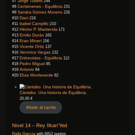
Jorge Tubino
#7
244
Certámenes - Equilibria
#8
231
Sandra Gómez Moreno
#9
226
Dani
#10
216
Isabel Campillo
#11
210
Héctor P. Manterola
#12
171
Emilio Durán
#13
165
Eran Mineri
#14
156
Vicente Ortiz
#15
137
Veronica Vargas
#16
132
Entrevistas - Equilibria
#17
112
Pedro Miguel
#18
85
Antonio
#19
84
Elías Monteverde
#20
82
Cántabo. Una historia de Equilibria.
20,00
€
Añadir al carrito
Nivel 14 – Rey Ilkan’Yed
Rafa García
with 6912 puntos