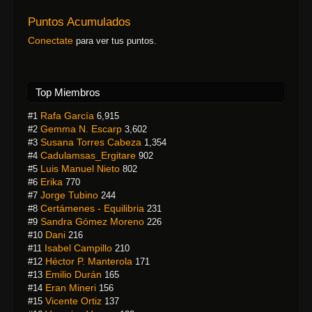
Puntos Acumulados
Conectate
para ver tus puntos.
Top Miembros
Rafa García
#1
6,915
Gemma N. Escarp
#2
3,602
Susana Torres Cabeza
#3
1,354
Cadulamsas_Ergitare
#4
902
Luis Manuel Nieto
#5
802
Erika
#6
770
Jorge Tubino
#7
244
Certámenes - Equilibria
#8
231
Sandra Gómez Moreno
#9
226
Dani
#10
216
Isabel Campillo
#11
210
Héctor P. Manterola
#12
171
Emilio Durán
#13
165
Eran Mineri
#14
156
Vicente Ortiz
#15
137