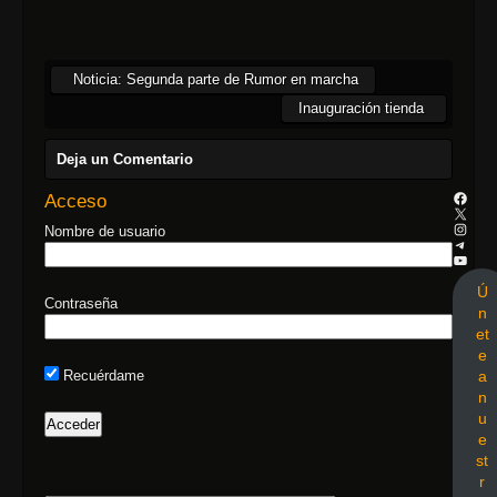
Noticia: Segunda parte de Rumor en marcha
Inauguración tienda
Deja un Comentario
Acceso
Nombre de usuario
Ú
Contraseña
n
et
e
a
Recuérdame
n
u
e
st
r