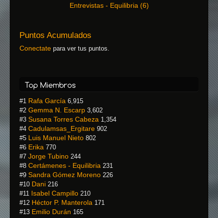
Entrevistas - Equilibria
(
6
)
Puntos Acumulados
Conectate
para ver tus puntos.
Rafa García
#1
6,915
Gemma N. Escarp
#2
3,602
Susana Torres Cabeza
#3
1,354
Cadulamsas_Ergitare
#4
902
Luis Manuel Nieto
#5
802
Erika
#6
770
Jorge Tubino
#7
244
Certámenes - Equilibria
#8
231
Sandra Gómez Moreno
#9
226
Dani
#10
216
Isabel Campillo
#11
210
Héctor P. Manterola
#12
171
Emilio Durán
#13
165