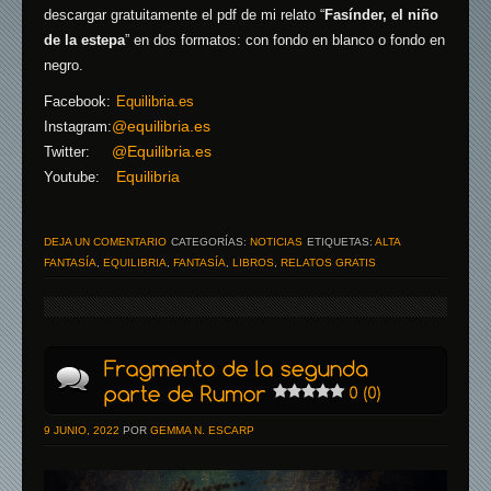
descargar gratuitamente el pdf de mi relato “
Fasínder, el niño
de la estepa
” en dos formatos: con fondo en blanco o fondo en
negro.
Facebook:
Equilibria.es
@equilibria.es
Instagram:
@Equilibria.es
Twitter:
Equilibria
Youtube:
DEJA UN COMENTARIO
CATEGORÍAS:
NOTICIAS
ETIQUETAS:
ALTA
FANTASÍA
,
EQUILIBRIA
,
FANTASÍA
,
LIBROS
,
RELATOS GRATIS
9 JUNIO, 2022
POR
GEMMA N. ESCARP