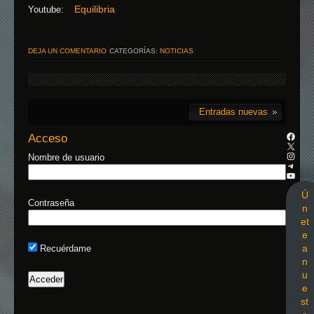
Equilibria
Youtube:
DEJA UN COMENTARIO
CATEGORÍAS:
NOTICIAS
Entradas nuevas
Acceso
Nombre de usuario
Ú
Contraseña
n
et
e
a
Recuérdame
n
u
e
st