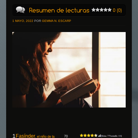
1 MAYO, 2022
POR
GEMMA N. ESCARP
1
Fasínder
70
, el niño de la