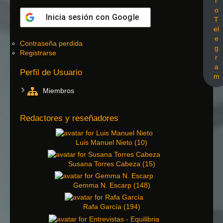
r
o
Inicia sesión con
Google
T
el
e
Contraseña perdida
g
Registrarse
r
a
Perfil de Usuario
m
Miembros
Redactores y reseñadores
Luis Manuel Nieto
(
10
)
Susana Torres Cabeza
(
15
)
Gemma N. Escarp
(
148
)
Rafa García
(
194
)