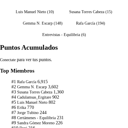
Luis Manuel Nieto
(
10
)
Susana Torres Cabeza
(
15
)
Gemma N. Escarp
(
148
)
Rafa García
(
194
)
Entrevistas - Equilibria
(
6
)
Puntos Acumulados
para ver tus puntos.
Conectate
Top Miembros
#1
6,915
Rafa García
#2
3,602
Gemma N. Escarp
#3
1,360
Susana Torres Cabeza
#4
902
Cadulamsas_Ergitare
#5
802
Luis Manuel Nieto
#6
770
Erika
#7
244
Jorge Tubino
#8
231
Certámenes - Equilibria
#9
226
Sandra Gómez Moreno
#10
216