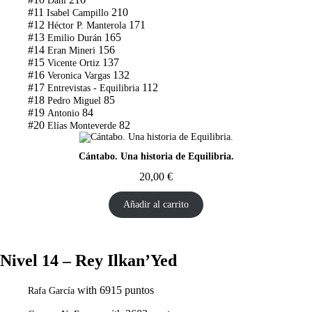
Dani
#11
210
Isabel Campillo
#12
171
Héctor P. Manterola
#13
165
Emilio Durán
#14
156
Eran Mineri
#15
137
Vicente Ortiz
#16
132
Veronica Vargas
#17
112
Entrevistas - Equilibria
#18
85
Pedro Miguel
#19
84
Antonio
#20
82
Elías Monteverde
Cántabo. Una historia de Equilibria.
20,00
€
Añadir al carrito
Nivel 14 – Rey Ilkan’Yed
with 6915 puntos
Rafa García