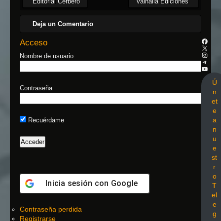
Editorial Cerbero
Valhalla Ediciones
Deja un Comentario
Acceso
Nombre de usuario
Ú
Contraseña
n
et
e
a
Recuérdame
n
u
e
st
r
o
Inicia sesión con
Google
T
el
e
Contraseña perdida
g
Registrarse