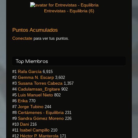
Entrevistas - Equilibria
(
6
)
Puntos Acumulados
Conectate
para ver tus puntos.
Rafa García
#1
6,915
Gemma N. Escarp
#2
3,602
Susana Torres Cabeza
#3
1,357
Cadulamsas_Ergitare
#4
902
Luis Manuel Nieto
#5
802
Erika
#6
770
Jorge Tubino
#7
244
Certámenes - Equilibria
#8
231
Sandra Gómez Moreno
#9
226
Dani
#10
216
Isabel Campillo
#11
210
Héctor P. Manterola
#12
171