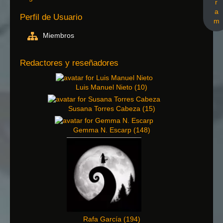
r
a
Perfil de Usuario
m
Miembros
Redactores y reseñadores
Luis Manuel Nieto
(
10
)
Susana Torres Cabeza
(
15
)
Gemma N. Escarp
(
148
)
Rafa García
(
194
)