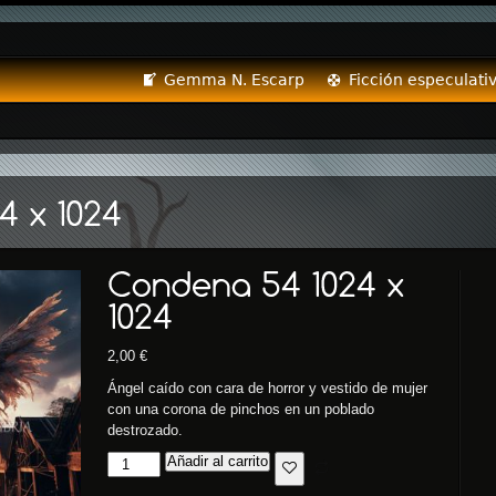
Gemma N. Escarp
Ficción especulati
2,00
€
Ángel caído con cara de horror y vestido de mujer
con una corona de pinchos en un poblado
destrozado.
Añadir al carrito