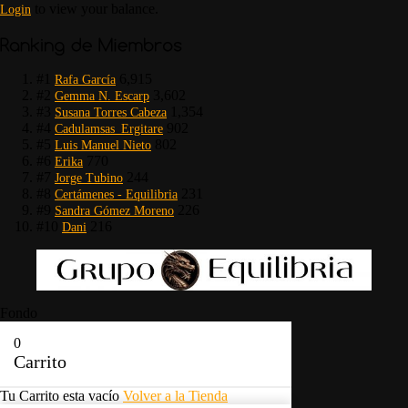
to view your balance.
Login
#1
6,915
Rafa García
#2
3,602
Gemma N. Escarp
#3
1,354
Susana Torres Cabeza
#4
902
Cadulamsas_Ergitare
#5
802
Luis Manuel Nieto
#6
770
Erika
#7
244
Jorge Tubino
#8
231
Certámenes - Equilibria
#9
226
Sandra Gómez Moreno
#10
216
Dani
Fondo
0
Carrito
Tu Carrito esta vacío
Volver a la Tienda