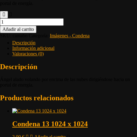
portal de energía.
Añadir al carrito
SKU:
cantabo
Categoría:
Imágenes - Condena
Descripción
Información adicional
Valoraciones (0)
Descripción
Ángel alado volando por encima de las nubes dirigiéndose hacia un
portal de energía.
Productos relacionados
Condena 13 1024 x 1024
2,00
€
Añadir al carrito