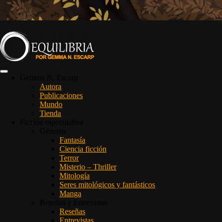
Gemma N. Escarp
Autora
Publicaciones
Mundo
Tienda
Ficción especulativa
Géneros
Fantasía
Ciencia ficción
Terror
Misterio – Thriller
Mitología
Seres mitológicos y fantásticos
Manga
Reseñas y Entrevistas
Reseñas
Entrevistas