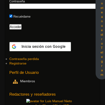
Contraseña
n
et
e
a
Recuérdame
n
u
e
st
r
o
Inicia sesión con
Google
T
el
e
Contraseña perdida
g
Registrarse
r
a
Perfil de Usuario
m
Miembros
Redactores y reseñadores