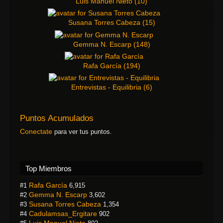
Luis Manuel Nieto
(
10
)
Susana Torres Cabeza
(
15
)
Gemma N. Escarp
(
148
)
Rafa García
(
194
)
Entrevistas - Equilibria
(
6
)
Puntos Acumulados
Conectate
para ver tus puntos.
Top Miembros
Rafa García
#1
6,915
Gemma N. Escarp
#2
3,602
Susana Torres Cabeza
#3
1,354
Cadulamsas_Ergitare
#4
902
Luis Manuel Nieto