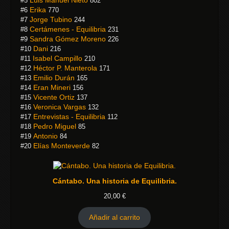
#5
802
Erika
#6
770
Jorge Tubino
#7
244
Certámenes - Equilibria
#8
231
Sandra Gómez Moreno
#9
226
Dani
#10
216
Isabel Campillo
#11
210
Héctor P. Manterola
#12
171
Emilio Durán
#13
165
Eran Mineri
#14
156
Vicente Ortiz
#15
137
Veronica Vargas
#16
132
Entrevistas - Equilibria
#17
112
Pedro Miguel
#18
85
Antonio
#19
84
Elías Monteverde
#20
82
Cántabo. Una historia de Equilibria.
20,00
€
Añadir al carrito