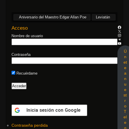
Aniversario del Maestro Edgar Allan Poe
Leviatán
Acceso
Nombre de usuario
Ú
Contraseña
n
et
e
a
Recuérdame
n
u
e
st
r
o
Inicia sesión con
Google
T
el
e
Contraseña perdida
g