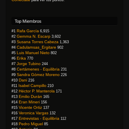
Top Miembros
Rafa García
#1
6,915
Gemma N. Escarp
#2
3,602
Susana Torres Cabeza
#3
1,363
Cadulamsas_Ergitare
#4
902
Luis Manuel Nieto
#5
802
Erika
#6
770
Jorge Tubino
#7
244
Certámenes - Equilibria
#8
231
Sandra Gómez Moreno
#9
226
Dani
#10
216
Isabel Campillo
#11
210
Héctor P. Manterola
#12
171
Emilio Durán
#13
165
Eran Mineri
#14
156
Vicente Ortiz
#15
137
Veronica Vargas
#16
132
Entrevistas - Equilibria
#17
112
Pedro Miguel
#18
85