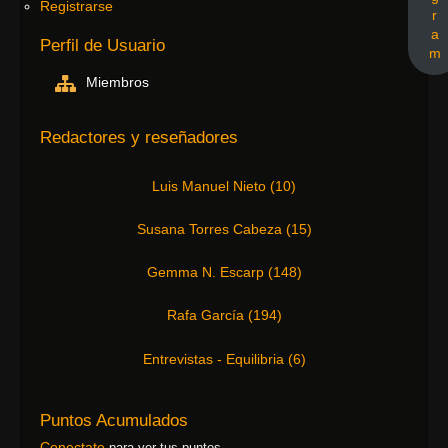
Registrarse
r
a
Perfil de Usuario
m
Miembros
Redactores y reseñadores
Luis Manuel Nieto
(
10
)
Susana Torres Cabeza
(
15
)
Gemma N. Escarp
(
148
)
Rafa García
(
194
)
Entrevistas - Equilibria
(
6
)
Puntos Acumulados
Conectate
para ver tus puntos.