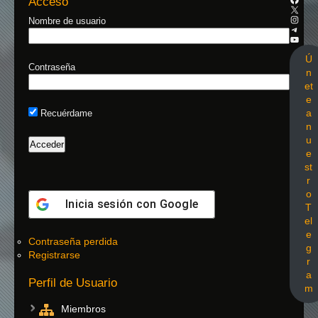
Acceso
Nombre de usuario
Ú
Contraseña
n
et
e
a
Recuérdame
n
u
e
st
r
o
Inicia sesión con
Google
T
el
e
Contraseña perdida
g
Registrarse
r
a
Perfil de Usuario
m
Miembros