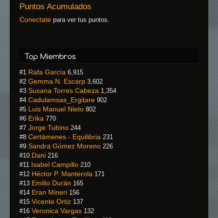
Puntos Acumulados
Conectate
para ver tus puntos.
Rafa García
#1
6,915
Gemma N. Escarp
#2
3,602
Susana Torres Cabeza
#3
1,354
Cadulamsas_Ergitare
#4
902
Luis Manuel Nieto
#5
802
Erika
#6
770
Jorge Tubino
#7
244
Certámenes - Equilibria
#8
231
Sandra Gómez Moreno
#9
226
Dani
#10
216
Isabel Campillo
#11
210
Héctor P. Manterola
#12
171
Emilio Durán
#13
165
Eran Mineri
#14
156
Vicente Ortiz
#15
137
Veronica Vargas
#16
132