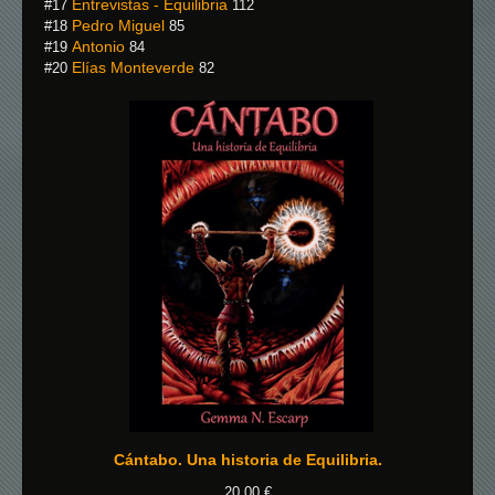
Entrevistas - Equilibria
#17
112
Pedro Miguel
#18
85
Antonio
#19
84
Elías Monteverde
#20
82
Cántabo. Una historia de Equilibria.
20,00
€