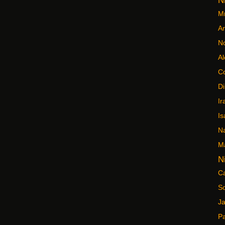
N
Mr
An
No
Al
C
Di
Ir
Is
N
M
N
C
So
Ja
P