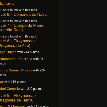
nfantería
 users found with this rank
ivel 8 – Comandante Naval
 users found with this rank
ivel 7 – Cuerpo de Meen
Guardia Real)
 users found with this rank
ivel 6 – Ekkynandae
Dragones de Aire)
rge Tubino
with 244 puntos
rtámenes - Equilibria
with 231
ntos
andra Gómez Moreno
with 226
ntos
ani
with 216 puntos
abel Campillo
with 210 puntos
ivel 5 – Ekkynandae
Dragones de Tierra)
ctor P. Manterola
with 171 puntos