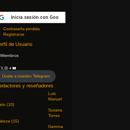
Inicia sesión con
Google
Contraseña perdida
Registrarse
erfil de Usuario
Miembros
Únete a nuestro Telegram
edactores y reseñadores
Luis
Manuel
ieto
(
10
)
Susana
Torres
abeza
(
15
)
Gemma