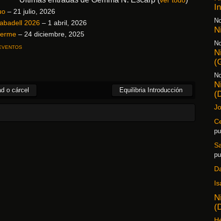
ver todo
I
uo
– 21 julio, 2026
No
Sabadell 2026
– 1 abril, 2026
N
verme
– 24 diciembre, 2025
No
EVENTOS
N
(
No
N
ad o cárcel
Equilibria Introducción
(
Jo
Ce
pu
S
pu
D
Is
N
(
Hé