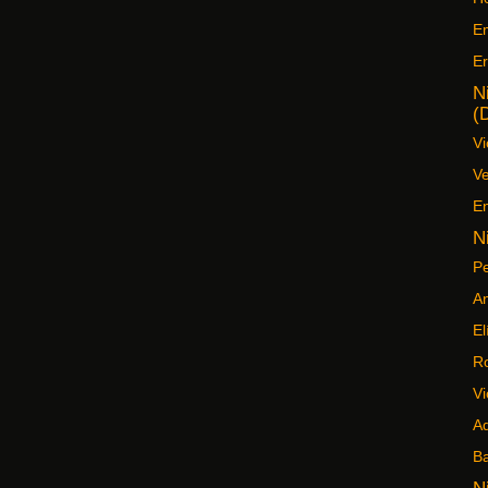
Em
Er
N
(
Vi
Ve
En
N
Pe
An
El
R
Vi
Ad
Ba