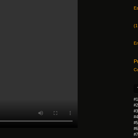
E
(
1
En
P
C
#1
#2
#3
#4
#5
#6
#7