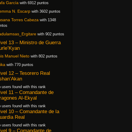
fa García
with 6912 puntos
emma N. Escarp
with 3602 puntos
usana Torres Cabeza
with 1348
ntos
adulamsas_Ergitare
with 902 puntos
ivel 13 – Ministro de Guerra
urle’Kyan
is Manuel Nieto
with 802 puntos
ika
with 770 puntos
ivel 12 – Tesorero Real
shan’Akan
 users found with this rank
ivel 11 – Comandante de
ragones Al-Ekyal
 users found with this rank
ivel 10 – Comandante de la
uardia Real
 users found with this rank
ivel 9 – Comandante de