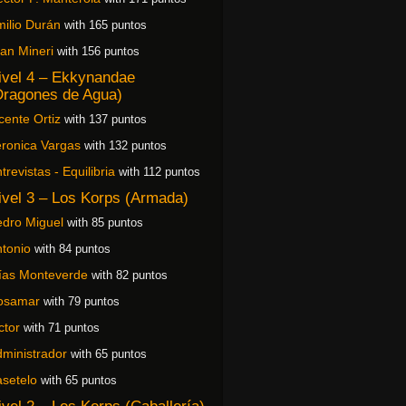
ilio Durán
with 165 puntos
an Mineri
with 156 puntos
ivel 4 – Ekkynandae
Dragones de Agua)
cente Ortiz
with 137 puntos
ronica Vargas
with 132 puntos
trevistas - Equilibria
with 112 puntos
ivel 3 – Los Korps (Armada)
dro Miguel
with 85 puntos
tonio
with 84 puntos
ías Monteverde
with 82 puntos
osamar
with 79 puntos
ctor
with 71 puntos
ministrador
with 65 puntos
setelo
with 65 puntos