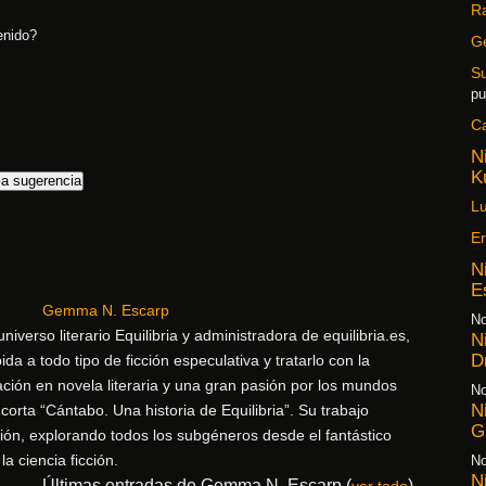
Ra
enido?
G
S
pu
C
N
K
la sugerencia
Lu
Er
N
E
Gemma N. Escarp
No
niverso literario Equilibria y administradora de equilibria.es,
N
D
da a todo tipo de ficción especulativa y tratarlo con la
ión en novela literaria y una gran pasión por los mundos
No
N
corta “Cántabo. Una historia de Equilibria”. Su trabajo
G
ión, explorando todos los subgéneros desde el fantástico
la ciencia ficción.
No
N
Últimas entradas de Gemma N. Escarp
(
)