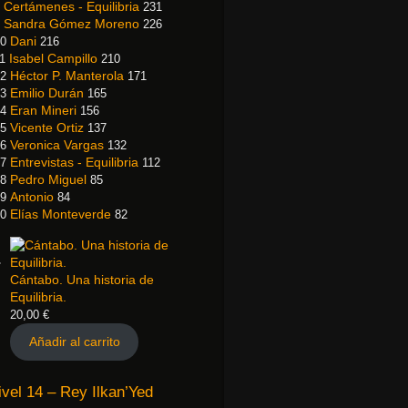
Certámenes - Equilibria
231
Sandra Gómez Moreno
226
Dani
0
216
Isabel Campillo
1
210
Héctor P. Manterola
2
171
Emilio Durán
3
165
Eran Mineri
4
156
Vicente Ortiz
5
137
Veronica Vargas
6
132
Entrevistas - Equilibria
7
112
Pedro Miguel
8
85
Antonio
9
84
Elías Monteverde
0
82
Cántabo. Una historia de
Equilibria.
20,00
€
Añadir al carrito
ivel 14 – Rey Ilkan’Yed