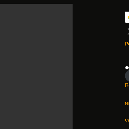
P
R
N
C