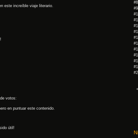
#8
este increíble viaje literario.
#9
#1
#1
#1
#1
#1
!
#1
#1
#1
#1
#1
#2
 de votos:
mero en puntuar este contenido.
ido útil!
N