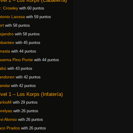
ivel 2 – Los Korps (Caballería)
. Crowley
with 60 puntos
tonio Laossa
with 59 puntos
rt
with 58 puntos
ejandro
with 58 puntos
obanteo
with 45 puntos
nasta
with 44 puntos
asema Pino Ponte
with 44 puntos
abú
with 43 puntos
andoren
with 42 puntos
andai
with 42 puntos
ivel 1 – Los Korps (Infatería)
arlosM
with 29 puntos
relyas
with 26 puntos
vi Alonso
with 26 puntos
aco Prados
with 26 puntos