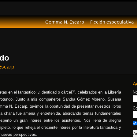
Gemma N. Escarp
Ficción especulativa
ado
scarp
A
uetas en el fantástico: ¿Identidad o cárcel?”, celebrados en la Librería
No
to rotundo. Junto a mis compañeros Sandra Gómez Moreno, Susana
ma N. Escarp, tuvimos la oportunidad de presentar nuestros libros
Co
La charla fue amena y entretenida, abordando temas fundamentales
spertó un gran interés entre los asistentes. Nos llena de alegría
eto, lo que refleja el creciente interés por la literatura fantástica y
r nuevas perspectivas.