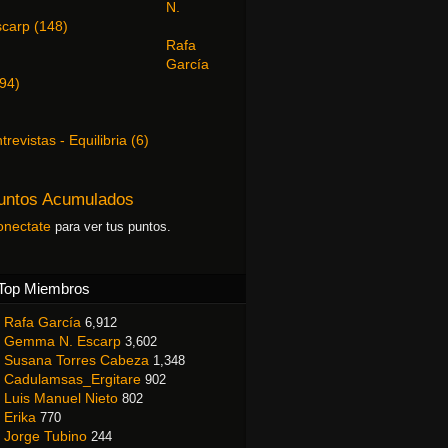
N.
scarp
(
148
)
Rafa
García
94
)
trevistas - Equilibria
(
6
)
untos Acumulados
onectate
para ver tus puntos.
Top Miembros
Rafa García
6,912
Gemma N. Escarp
3,602
Susana Torres Cabeza
1,348
Cadulamsas_Ergitare
902
Luis Manuel Nieto
802
Erika
770
Jorge Tubino
244