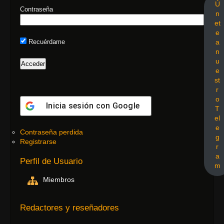
Ú
Contraseña
n
et
e
a
Recuérdame
n
u
e
st
r
o
Inicia sesión con
Google
T
el
e
Contraseña perdida
g
Registrarse
r
a
Perfil de Usuario
m
Miembros
Redactores y reseñadores