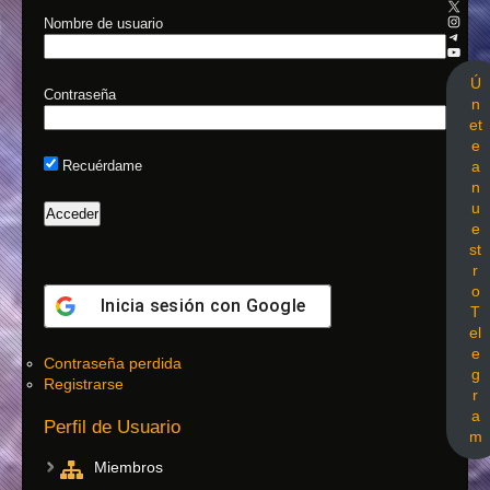
Nombre de usuario
Ú
Contraseña
n
et
e
a
Recuérdame
n
u
e
st
r
o
Inicia sesión con
Google
T
el
e
Contraseña perdida
g
Registrarse
r
a
Perfil de Usuario
m
Miembros