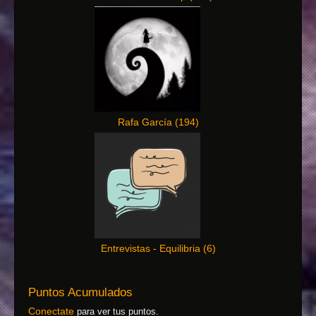
Rafa García
(
194
)
Entrevistas - Equilibria
(
6
)
Puntos Acumulados
Conectate
para ver tus puntos.