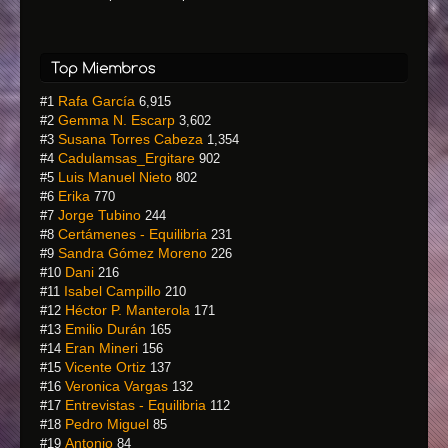
Rafa García
#1
6,915
Gemma N. Escarp
#2
3,602
Susana Torres Cabeza
#3
1,354
Cadulamsas_Ergitare
#4
902
Luis Manuel Nieto
#5
802
Erika
#6
770
Jorge Tubino
#7
244
Certámenes - Equilibria
#8
231
Sandra Gómez Moreno
#9
226
Dani
#10
216
Isabel Campillo
#11
210
Héctor P. Manterola
#12
171
Emilio Durán
#13
165
Eran Mineri
#14
156
Vicente Ortiz
#15
137
Veronica Vargas
#16
132
Entrevistas - Equilibria
#17
112
Pedro Miguel
#18
85
Antonio
#19
84