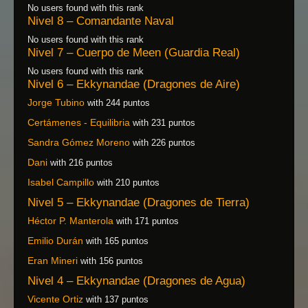
No users found with this rank
Nivel 8 – Comandante Naval
No users found with this rank
Nivel 7 – Cuerpo de Meen (Guardia Real)
No users found with this rank
Nivel 6 – Ekkynandae (Dragones de Aire)
Jorge Tubino
with 244 puntos
Certámenes - Equilibria
with 231 puntos
Sandra Gómez Moreno
with 226 puntos
Dani
with 216 puntos
Isabel Campillo
with 210 puntos
Nivel 5 – Ekkynandae (Dragones de Tierra)
Héctor P. Manterola
with 171 puntos
Emilio Durán
with 165 puntos
Eran Mineri
with 156 puntos
Nivel 4 – Ekkynandae (Dragones de Agua)
Vicente Ortiz
with 137 puntos