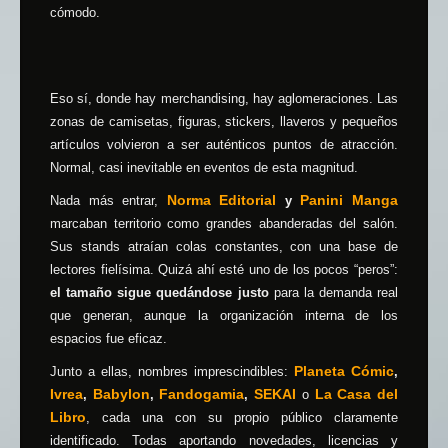
cómodo.
Eso sí, donde hay merchandising, hay aglomeraciones. Las
zonas de camisetas, figuras, stickers, llaveros y pequeños
artículos volvieron a ser auténticos puntos de atracción.
Normal, casi inevitable en eventos de esta magnitud.
Norma Editorial
Panini Manga
Nada más entrar,
y
marcaban territorio como grandes abanderadas del salón.
Sus stands atraían colas constantes, con una base de
lectores fielísima. Quizá ahí esté uno de los pocos “peros”:
el tamaño sigue quedándose justo
para la demanda real
que generan, aunque la organización interna de los
espacios fue eficaz.
Planeta Cómic
Junto a ellas, nombres imprescindibles:
,
Ivrea
Babylon
Fandogamia
SEKAI
La Casa del
,
,
,
o
Libro
, cada una con su propio público claramente
identificado. Todas aportando novedades, licencias y