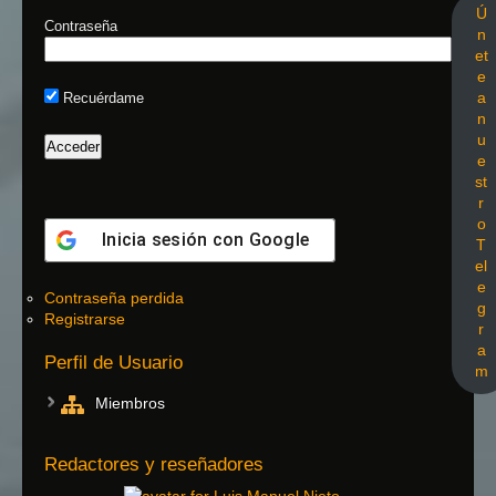
Ú
Contraseña
n
et
e
a
Recuérdame
n
u
e
st
r
o
Inicia sesión con
Google
T
el
e
Contraseña perdida
g
Registrarse
r
a
Perfil de Usuario
m
Miembros
Redactores y reseñadores