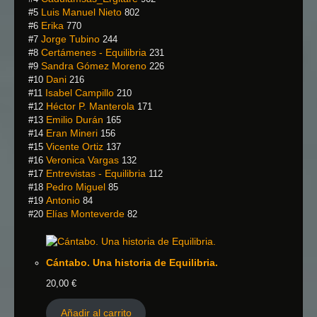
Luis Manuel Nieto
#5
802
Erika
#6
770
Jorge Tubino
#7
244
Certámenes - Equilibria
#8
231
Sandra Gómez Moreno
#9
226
Dani
#10
216
Isabel Campillo
#11
210
Héctor P. Manterola
#12
171
Emilio Durán
#13
165
Eran Mineri
#14
156
Vicente Ortiz
#15
137
Veronica Vargas
#16
132
Entrevistas - Equilibria
#17
112
Pedro Miguel
#18
85
Antonio
#19
84
Elías Monteverde
#20
82
Cántabo. Una historia de Equilibria.
20,00
€
Añadir al carrito