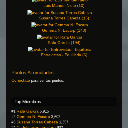
Luis Manuel Nieto
(
10
)
Susana Torres Cabeza
(
15
)
Gemma N. Escarp
(
148
)
Rafa García
(
194
)
Entrevistas - Equilibria
(
6
)
Puntos Acumulados
Conectate
para ver tus puntos.
Top Miembros
Rafa García
#1
6,915
Gemma N. Escarp
#2
3,602
Susana Torres Cabeza
#3
1,357
Cadulamsas_Ergitare
#4
902