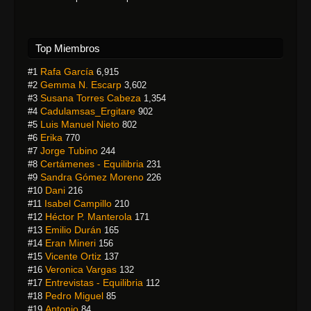
Top Miembros
Rafa García
#1
6,915
Gemma N. Escarp
#2
3,602
Susana Torres Cabeza
#3
1,354
Cadulamsas_Ergitare
#4
902
Luis Manuel Nieto
#5
802
Erika
#6
770
Jorge Tubino
#7
244
Certámenes - Equilibria
#8
231
Sandra Gómez Moreno
#9
226
Dani
#10
216
Isabel Campillo
#11
210
Héctor P. Manterola
#12
171
Emilio Durán
#13
165
Eran Mineri
#14
156
Vicente Ortiz
#15
137
Veronica Vargas
#16
132
Entrevistas - Equilibria
#17
112
Pedro Miguel
#18
85
Antonio
#19
84