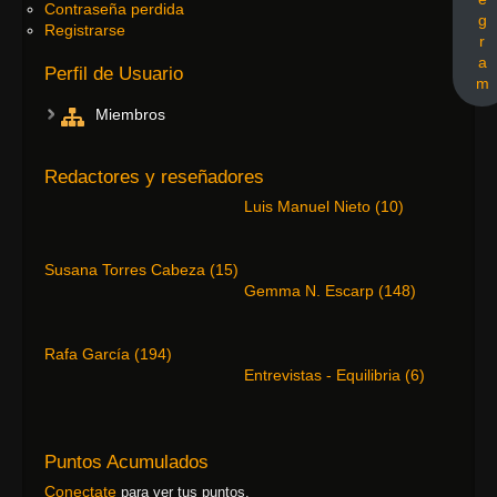
Contraseña perdida
g
Registrarse
r
a
Perfil de Usuario
m
Miembros
Redactores y reseñadores
Luis Manuel Nieto
(
10
)
Susana Torres Cabeza
(
15
)
Gemma N. Escarp
(
148
)
Rafa García
(
194
)
Entrevistas - Equilibria
(
6
)
Puntos Acumulados
Conectate
para ver tus puntos.