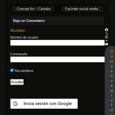
Concept Art – Cántabo
Fasínder social media
Deja un Comentario
Acceso
Nombre de usuario
Ú
Contraseña
n
et
e
a
Recuérdame
n
u
e
st
r
o
Inicia sesión con
Google
T
el
e