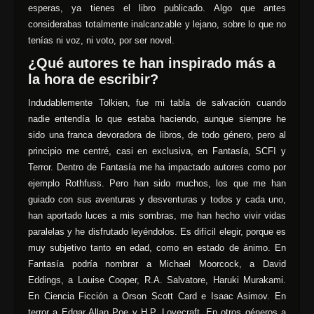
esperas, ya tienes el libro publicado. Algo que antes
considerabas totalmente inalcanzable y lejano, sobre lo que no
tenías ni voz, ni voto, por ser novel.
¿Qué autores te han inspirado más a
la hora de escribir?
Indudablemente Tolkien, fue mi tabla de salvación cuando
nadie entendía lo que estaba haciendo, aunque siempre he
sido una franca devoradora de libros, de todo género, pero al
principio me centré, casi en exclusiva, en Fantasía, SCFI y
Terror. Dentro de Fantasía me ha impactado autores como por
ejemplo Rothfuss. Pero han sido muchos, los que me han
guiado con sus aventuras y desventuras y todos y cada uno,
han aportado luces a mis sombras, me han hecho vivir vidas
paralelas y he disfrutado leyéndolos. Es difícil elegir, porque es
muy subjetivo tanto en edad, como en estado de ánimo. En
Fantasía podría nombrar a Michael Moorcock, a David
Eddings, a Louise Cooper, R.A. Salvatore, Haruki Murakami.
En Ciencia Ficción a Orson Scott Card e Isaac Asimov. En
terror a Edgar Allan Poe y H.P. Lovecraft. En otros géneros a