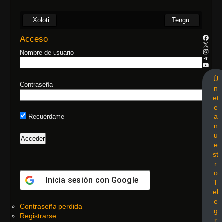
Xoloti
Tengu
Acceso
Nombre de usuario
Ú
Contraseña
n
et
e
a
Recuérdame
n
u
e
st
r
o
Inicia sesión con
Google
T
el
e
Contraseña perdida
g
Registrarse
r