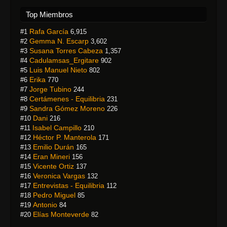
Top Miembros
Rafa García
#1
6,915
Gemma N. Escarp
#2
3,602
Susana Torres Cabeza
#3
1,357
Cadulamsas_Ergitare
#4
902
Luis Manuel Nieto
#5
802
Erika
#6
770
Jorge Tubino
#7
244
Certámenes - Equilibria
#8
231
Sandra Gómez Moreno
#9
226
Dani
#10
216
Isabel Campillo
#11
210
Héctor P. Manterola
#12
171
Emilio Durán
#13
165
Eran Mineri
#14
156
Vicente Ortiz
#15
137
Veronica Vargas
#16
132
Entrevistas - Equilibria
#17
112
Pedro Miguel
#18
85
Antonio
#19
84
Elías Monteverde
#20
82