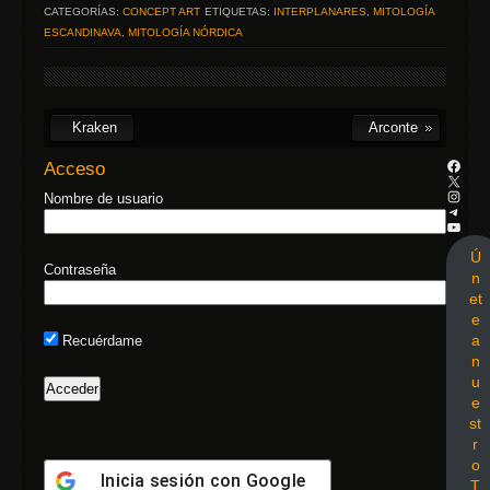
CATEGORÍAS:
CONCEPT ART
ETIQUETAS:
INTERPLANARES
,
MITOLOGÍA
ESCANDINAVA
,
MITOLOGÍA NÓRDICA
Kraken
Arconte
Acceso
Nombre de usuario
Ú
Contraseña
n
et
e
a
Recuérdame
n
u
e
st
r
o
Inicia sesión con
Google
T