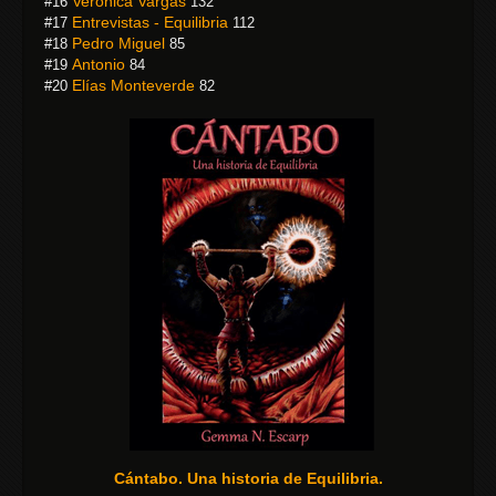
Veronica Vargas
#16
132
Entrevistas - Equilibria
#17
112
Pedro Miguel
#18
85
Antonio
#19
84
Elías Monteverde
#20
82
Cántabo. Una historia de Equilibria.