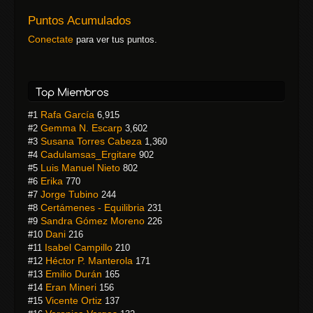
Puntos Acumulados
Conectate
para ver tus puntos.
Rafa García
#1
6,915
Gemma N. Escarp
#2
3,602
Susana Torres Cabeza
#3
1,360
Cadulamsas_Ergitare
#4
902
Luis Manuel Nieto
#5
802
Erika
#6
770
Jorge Tubino
#7
244
Certámenes - Equilibria
#8
231
Sandra Gómez Moreno
#9
226
Dani
#10
216
Isabel Campillo
#11
210
Héctor P. Manterola
#12
171
Emilio Durán
#13
165
Eran Mineri
#14
156
Vicente Ortiz
#15
137