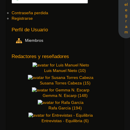
el
e
Contraseña perdida
g
Registrarse
r
a
Perfil de Usuario
m
Miembros
Redactores y reseñadores
Luis Manuel Nieto
(
10
)
Susana Torres Cabeza
(
15
)
Gemma N. Escarp
(
148
)
Rafa García
(
194
)
Entrevistas - Equilibria
(
6
)