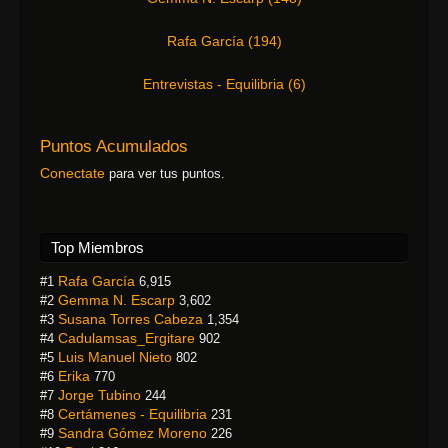
Rafa García
(
194
)
Entrevistas - Equilibria
(
6
)
Puntos Acumulados
Conectate
para ver tus puntos.
Top Miembros
Rafa García
#1
6,915
Gemma N. Escarp
#2
3,602
Susana Torres Cabeza
#3
1,354
Cadulamsas_Ergitare
#4
902
Luis Manuel Nieto
#5
802
Erika
#6
770
Jorge Tubino
#7
244
Certámenes - Equilibria
#8
231
Sandra Gómez Moreno
#9
226