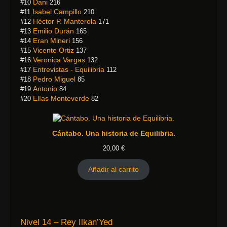
Dani
#10
216
Isabel Campillo
#11
210
Héctor P. Manterola
#12
171
Emilio Durán
#13
165
Eran Mineri
#14
156
Vicente Ortiz
#15
137
Veronica Vargas
#16
132
Entrevistas - Equilibria
#17
112
Pedro Miguel
#18
85
Antonio
#19
84
Elías Monteverde
#20
82
Cántabo. Una historia de Equilibria.
20,00
€
Añadir al carrito
Nivel 14 – Rey Ilkan’Yed