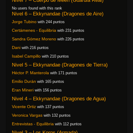
Nivel 7 – Cuerpo de Meen (Guardia Real)
No users found with this rank
Nivel 6 – Ekkynandae (Dragones de Aire)
Jorge Tubino
with 244 puntos
Certámenes - Equilibria
with 231 puntos
Sandra Gómez Moreno
with 226 puntos
Dani
with 216 puntos
Isabel Campillo
with 210 puntos
Nivel 5 – Ekkynandae (Dragones de Tierra)
Héctor P. Manterola
with 171 puntos
Emilio Durán
with 165 puntos
Eran Mineri
with 156 puntos
Nivel 4 – Ekkynandae (Dragones de Agua)
Vicente Ortiz
with 137 puntos
Veronica Vargas
with 132 puntos
Entrevistas - Equilibria
with 112 puntos
Nivel 3 – Los Korps (Armada)