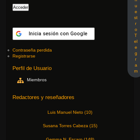
u
e
st
r
o
Inicia sesión con
Google
T
el
e
Contraseña perdida
g
Registrarse
r
a
Perfil de Usuario
m
Miembros
Redactores y reseñadores
Luis Manuel Nieto
(
10
)
Susana Torres Cabeza
(
15
)
Gemma N. Escarp
(
148
)