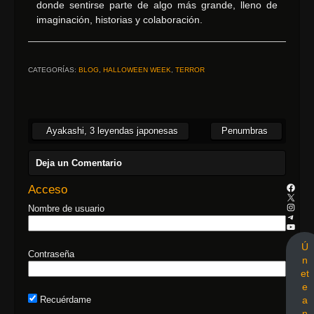
donde sentirse parte de algo más grande, lleno de
imaginación, historias y colaboración.
CATEGORÍAS:
BLOG
,
HALLOWEEN WEEK
,
TERROR
Ayakashi, 3 leyendas japonesas
Penumbras
Deja un Comentario
Acceso
Nombre de usuario
Ú
Contraseña
n
et
e
a
Recuérdame
n